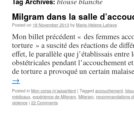
blouse blanche
Tag Archives:
Milgram dans la salle d’acco
Posted on
18 November 2013
by
Marie-Helene Lahaye
Mon billet précédent « des femmes acc
torture » a suscité des réactions de dif
effet, le parallèle que j’établissais entre 
obstétricales pendant l’accouchement et 
de torture a provoqué un certain malai
→
Posted in
Mon corps m'appartient
|
Tagged
accouchement
,
blou
médicaux
,
expérience de Milgram
,
Milgram
,
recommandations d
violence
|
22 Comments