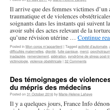
Il arrive que des femmes victimes d’u
traumatique et de violences obstétricale
soignants dans les instants qui suivent l
avoir subi des actes relevant de la torture
qu’une révision utérine …
Continue re
Posted in
Mon corps m'appartient
|
Tagged
activité d'automate
,
difficultés maternelles
,
dignité
,
fuite panique
,
merci
,
psychotraum
inadaptée
,
remerciement
,
sidération
,
syndrôme de stress post-t
victimologie
,
violence obstétricale
|
32 Comments
Des témoignages de violences 
du mépris des médecins
Posted on
31 October 2016
by
Marie-Helene Lahaye
Il y a quelques jours, France Info dénonç