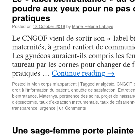
poudre aux yeux pour ne pas 
pratiques
Posted on
18 October 2019
by
Marie-Hélène Lahaye
Le CNGOF vient de sortir son « label bi
maternités, à grand renfort de communic
Les gynécos auraient-ils compris les fem
taureau par les cornes pour changer de 
pratiques …
Continue reading
→
Posted in
Mon corps m'appartient
|
Tagged
analgésie
,
CNGOF
,
droit à l'information du patient
,
enquête de satisfaction
,
Entretie
bientraitance
,
Maternys
,
pertinence des soins
,
projet de naissan
d'épisiotomie
,
taux d’extraction instrumentale
,
taux de césarienn
transparence
,
urgence
|
61 Comments
Une sage-femme porte plainte