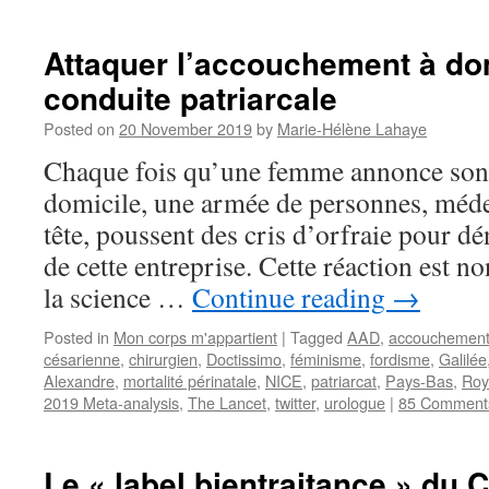
Attaquer l’accouchement à dom
conduite patriarcale
Posted on
20 November 2019
by
Marie-Hélène Lahaye
Chaque fois qu’une femme annonce son 
domicile, une armée de personnes, méde
tête, poussent des cris d’orfraie pour dé
de cette entreprise. Cette réaction est n
la science …
Continue reading
→
Posted in
Mon corps m'appartient
|
Tagged
AAD
,
accouchement 
césarienne
,
chirurgien
,
Doctissimo
,
féminisme
,
fordisme
,
Galilée
Alexandre
,
mortalité périnatale
,
NICE
,
patriarcat
,
Pays-Bas
,
Roy
2019 Meta-analysis
,
The Lancet
,
twitter
,
urologue
|
85 Comment
Le « label bientraitance » du 