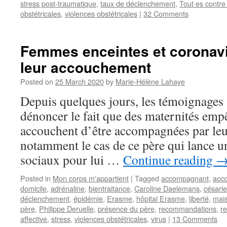
stress post-traumatique
,
taux de déclenchement
,
Tout·es contre
obstétricales
,
violences obstétricales
|
32 Comments
Femmes enceintes et coronavi
leur accouchement
Posted on
25 March 2020
by
Marie-Hélène Lahaye
Depuis quelques jours, les témoignages
dénoncer le fait que des maternités em
accouchent d’être accompagnées par leur
notamment le cas de ce père qui lance un
sociaux pour lui …
Continue reading
Posted in
Mon corps m'appartient
|
Tagged
accompagnant
,
acc
domicile
,
adrénaline
,
bientraitance
,
Caroline Daelemans
,
césari
déclenchement
,
épidémie
,
Erasme
,
hôpital Erasme
,
liberté
,
mai
père
,
Philippe Deruelle
,
présence du père
,
recommandations
,
r
affective
,
stress
,
violences obstétricales
,
virus
|
13 Comments