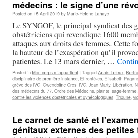
médecins : le signe d’une révo
Posted on
15 April 2019
by
Marie-Helene Lahaye
Le SYNGOF, le principal syndicat des 
obstétriciens qui revendique 1600 membr
attaques aux droits des femmes. Cette fois
la hauteur de l’exaspération qu’il provo
patientes. Le 13 mars dernier, …
Conti
Posted in
Mon corps m'appartient
|
Tagged
Anaïs Leleux
,
Bertr
disciplinaire de première instance
,
Effronté-es
,
Elisabeth Pagane
grève des IVG
,
Gwendoline Cros
,
IVG
,
Jean Marty
,
Libération
,
N
des médecins du 77
,
Ordre des Médecins
,
plainte
,
sage-femme
contre les violences obstétricales et gynécologiques
,
Tribune
,
vi
Le carnet de santé et l’exame
génitaux externes des petites f