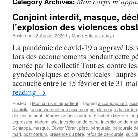
Mon corps m’appar
Category Archives:
Conjoint interdit, masque, dé
l’explosion des violences obst
Posted on
13 August 2020
by
Marie-Hélène Lahaye
La pandémie de covid-19 a aggravé les v
lors des accouchements pendant cette p
menée par le collectif Tout·es contre le
gynécologiques et obstétricales auprè
accouché entre le 15 février et le 31 m
reading
→
Posted in
Mon corps m'appartient
|
Tagged
accompagnant
,
acc
domicile
,
accouchement non accompagné
,
clampage du cordon
déclenchement
,
dépression post-partum
,
Elisabeth Moreno
,
enq
expression abdominale
,
interdiction de boire
,
interdiction de ma
Schiappa
,
masque
,
Olivier Veran
,
père
,
péridurale
,
péridurale dé
mari
,
post-partum
,
présence du père
,
refus de péridurale
,
suicid