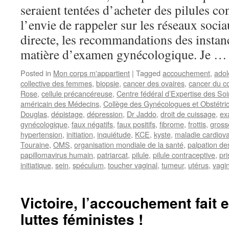
seraient tentées d’acheter des pilules con
l’envie de rappeler sur les réseaux socia
directe, les recommandations des instan
matière d’examen gynécologique. Je 
Posted in
Mon corps m'appartient
|
Tagged
accouchement
,
adol
collective des femmes
,
biopsie
,
cancer des ovaires
,
cancer du co
Rose
,
cellule précancéreuse
,
Centre fédéral d’Expertise des So
américain des Médecins
,
Collège des Gynécologues et Obstétric
Douglas
,
dépistage
,
dépression
,
Dr Jaddo
,
droit de cuissage
,
ex
gynécologique
,
faux négatifs
,
faux positifs
,
fibrome
,
frottis
,
gross
hypertension
,
initiation
,
inquiétude
,
KCE
,
kyste
,
maladie cardiova
Touraine
,
OMS
,
organisation mondiale de la santé
,
palpation de
papillomavirus humain
,
patriarcat
,
pilule
,
pilule contraceptive
,
pri
initiatique
,
sein
,
spéculum
,
toucher vaginal
,
tumeur
,
utérus
,
vagi
Victoire, l’accouchement fait e
luttes féministes !