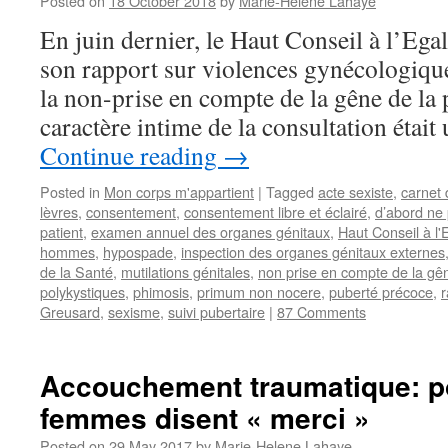
Posted on
18 October 2018
by
Marie-Helene Lahaye
En juin dernier, le Haut Conseil à l’Ega
son rapport sur violences gynécologiques
la non-prise en compte de la gêne de la p
caractère intime de la consultation était
Continue reading
→
Posted in
Mon corps m'appartient
|
Tagged
acte sexiste
,
carnet 
lèvres
,
consentement
,
consentement libre et éclairé
,
d’abord ne 
patient
,
examen annuel des organes génitaux
,
Haut Conseil à l'
hommes
,
hypospade
,
inspection des organes génitaux externes
de la Santé
,
mutilations génitales
,
non prise en compte de la gên
polykystiques
,
phimosis
,
primum non nocere
,
puberté précoce
,
r
Greusard
,
sexisme
,
suivi pubertaire
|
87 Comments
Accouchement traumatique: p
femmes disent « merci »
Posted on
29 May 2017
by
Marie-Helene Lahaye