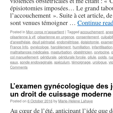
violences obstétricales et me citant : « 
épisiotomies imposées… Le grand tabou
l’accouchement ». Suite à cet article,
sont venues témoigner …
Continue rea
Posted in
Mon corps m'appartient
|
Tagged
accouchement
,
anes
césarienne à vif
,
césarienne en urgence
,
consentement
,
culpabil
d'anesthésie
,
deuil périnatal
,
endométriose
,
épisiotomie
,
examen
France Info
,
gynécologe
,
harcèlement
,
humiliation
,
infantilisation
maltraitances médicales
,
masturbation
,
obstétricien
,
ocytocine
,
o
col manuellement
,
péridurale
,
péridurale forcée
,
pilule
,
poids
,
ru
eaux
,
sonde endovaginale
,
spéculum
,
témoignage
,
urologue
,
vio
Comments
L’examen gynécologique des 
un droit de cuissage moderne
Posted on
6 October 2016
by
Marie-Helene Lahaye
Au cœur de l’été, anticipant l’idée que