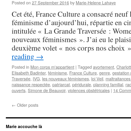
Posted on
27 September 2016
by
Marie-Helene Lahaye
Cet été, France Culture a consacré neuf
féminisme d’aujourd’hui, répartie en ci
intitulée « La Grande Traversée : Wome
nouveaux féminismes ». J’ai eu le plaisi
deuxième volet « nos corps nos choix
reading
→
Posted in
Mon corps m'appartient
|
Tagged
avortement
,
Charlot
Elisabeth Badinter
,
féminisme
,
France Culture
,
genre
,
gestation 
Traversée
,
IVG
,
les nouveaux féminismes
,
loi Veil
,
maltraitance
naissance respectée
,
patriarcat
,
péridurale
,
planning familial
,
ra
ouverts
,
Simone de Beauvoir
,
violences obstétricales
|
14 Comm
←
Older posts
Marie accouche là