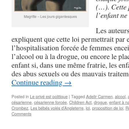
(…). Cette 
l’enfant ne
Magritte – Les jours gigantesques
Les auteurs
expliquent que cette loi permettrait par
l’hospitalisation forcée de femmes ence
l’alcool ou à la drogue, ou encore le pl
enfant si, dans une même fratrie, les enf
des abus sexuels ou des mauvais traitem
Continue reading
→
Posted in
Le privé est politique
|
Tagged
Adelir Carmen
,
alcool
,
césarienne
,
césarienne forcée
,
Children Act
,
drogue
,
enfant à na
Crombez
,
Les bébés volés d’Angleterre
,
loi
,
proposition de loi
,
R
Comments