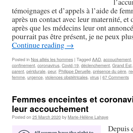
l’accu
témoignages et d’appels à l’aide de fem
après un contact avec leur maternité, e
après que les médecins leur ont annoncé
pourrait pas être présent, je ne peux plu
Continue reading
→
Posted in
Nos alliés les hommes
|
Tagged
AAD
,
accouchement
confinement
,
coronavirus
,
Covid-19
,
déclenchement
,
Grand Est
parent
,
péridurale
,
peur
,
Philippe Deruelle
,
présence du père
,
re
femme
,
urgence
,
violences obstétricales
,
virus
|
67 Comments
Femmes enceintes et coronavi
leur accouchement
Posted on
25 March 2020
by
Marie-Hélène Lahaye
Depuis q