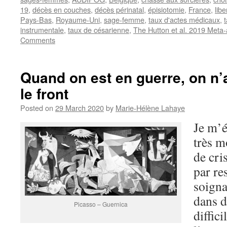
19
,
décès en couches
,
décès périnatal
,
épisiotomie
,
France
,
libe
Pays-Bas
,
Royaume-Uni
,
sage-femme
,
taux d'actes médicaux
,
instrumentale
,
taux de césarienne
,
The Hutton et al. 2019 Meta-
Comments
Quand on est en guerre, on n
le front
Posted on
29 March 2020
by
Marie-Hélène Lahaye
Je m’é
très m
de cri
par re
soigna
dans d
Picasso – Guernica
diffic