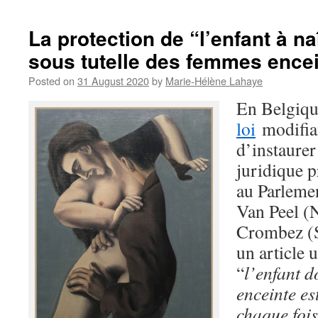
La protection de “l’enfant à na
sous tutelle des femmes ence
Posted on
31 August 2020
by
Marie-Hélène Lahaye
En Belgiqu
loi
modifian
d’instaurer
juridique p
au Parlemen
Van Peel (
Crombez (SP
un article 
“
l’enfant d
enceinte es
chaque fois