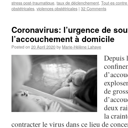
stress post-traumatique
,
taux de déclenchement
,
Tout·es contre
obstétricales
,
violences obstétricales
|
32 Comments
Coronavirus: l’urgence de sou
l’accouchement à domicile
Posted on
20 April 2020
by
Marie-Hélène Lahaye
Depuis 
confine
d’accou
explose
de gross
d’accouc
deux rai
la crain
contracter le virus dans ce lieu de conc