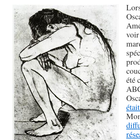
Lors
Osca
Amér
voir
mar
spéc
prod
couc
été 
ABC 
Osc
étai
Mom
diff
rése