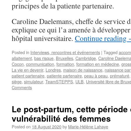
principes de la patiente partenaire.
Caroline Daelemans, cheffe de service d
explique ce qui l’a amenée à développer
hôpital universitaire.
Continue reading
Posted in
Interviews, rencontres et événements
|
Tagged
accom
allaitement
,
bas risque
,
Bruxelles
,
Cambridge
,
Caroline Daelem
Cocon
,
communication
,
formation
,
formation en médecine
,
gros
La vie en devenir
,
Londres
,
maison de naissance
,
naissance par
patient partenaire
,
patiente partenaire
,
peau à peau
,
prématuré
siège
,
simulateur
,
TeamSTEPPS
,
ULB
,
Université libre de Bruxe
Comments
Le post-partum, cette période
vulnérabilité des femmes
Posted on
18 August 2020
by
Marie-Hélène Lahaye