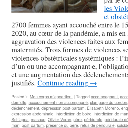
les Vio
et obsté
2700 femmes ayant accouché entre le 15 
2020, au cœur de la pandémie, a mis en 
aggravation des violences faites aux fe
maternités. Trois formes de violences s
violences obstétricales systémiques : l’
d’un ou une accompagnant·e, l’obligati
et une augmentation des déclenchemen
justifiés.
Continue reading
→
Posted in
Mon corps m'appartient
|
Tagged
accompagnant
,
acc
domicile
,
accouchement non accompagné
,
clampage du cordon
déclenchement
,
dépression post-partum
,
Elisabeth Moreno
,
enq
expression abdominale
,
interdiction de boire
,
interdiction de ma
Schiappa
,
masque
,
Olivier Veran
,
père
,
péridurale
,
péridurale dé
mari
,
post-partum
,
présence du père
,
refus de péridurale
,
suicid