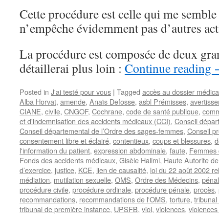
Cette procédure est celle qui me semble 
n’empêche évidemment pas d’autres act
La procédure est composée de deux gra
détaillerai plus loin :
Continue reading
Posted in
J'ai testé pour vous
|
Tagged
accès au dossier médica
Alba Horvat
,
amende
,
Anaïs Defosse
,
asbl Prémisses
,
avertiss
CIANE
,
civile
,
CNGOF
,
Cochrane
,
code de santé publique
,
comm
et d'indemnisation des accidents médicaux (CCI)
,
Conseil dépar
Conseil départemental de l’Ordre des sages-femmes
,
Conseil pr
consentement libre et éclairé
,
contentieux
,
coups et blessures
,
l'information du patient
,
expression abdominale
,
faute
,
Femmes d
Fonds des accidents médicaux
,
Gisèle Halimi
,
Haute Autorite d
d’exercice
,
justice
,
KCE
,
lien de causalité
,
loi du 22 août 2002 rel
médiation
,
mutilation sexuelle
,
OMS
,
Ordre des Médecins
,
pénal
procédure civile
,
procédure ordinale
,
procédure pénale
,
procès
,
recommandations
,
recommandations de l'OMS
,
torture
,
tribunal
tribunal de première instance
,
UPSFB
,
viol
,
violences
,
violences