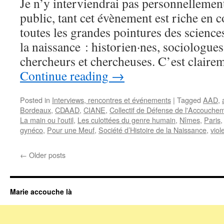
Je n’y interviendrai pas personnellement
public, tant cet évènement est riche en 
toutes les grandes pointures des scienc
la naissance : historien·nes, sociologues
chercheurs et chercheuses. C’est clairem
Continue reading
→
Posted in
Interviews, rencontres et événements
|
Tagged
AAD
,
Bordeaux
,
CDAAD
,
CIANE
,
Collectif de Défense de l'Accouche
La main ou l'outil
,
Les culottées du genre humain
,
Nîmes
,
Paris
gynéco
,
Pour une Meuf
,
Société d’Histoire de la Naissance
,
viol
←
Older posts
Marie accouche là