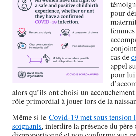
témoign
pour dén
materni
femmes 
accompa
conjoint
cas de
c
appel su
pour lui
d’accom
alors qu’ils ont choisi un accouchement 
rôle primordial à jouer lors de la naissa
Même si le
Covid-19 met sous tension le
soignants
, interdire la présence du père
disproportionné et non conforme aux pr