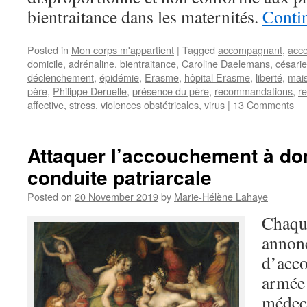
bientraitance dans les maternités.
Conti
Posted in
Mon corps m'appartient
|
Tagged
accompagnant
,
acc
domicile
,
adrénaline
,
bientraitance
,
Caroline Daelemans
,
césari
déclenchement
,
épidémie
,
Erasme
,
hôpital Erasme
,
liberté
,
mai
père
,
Philippe Deruelle
,
présence du père
,
recommandations
,
r
affective
,
stress
,
violences obstétricales
,
virus
|
13 Comments
Attaquer l’accouchement à dom
conduite patriarcale
Posted on
20 November 2019
by
Marie-Hélène Lahaye
Chaqu
annonc
d’acco
armée 
médeci