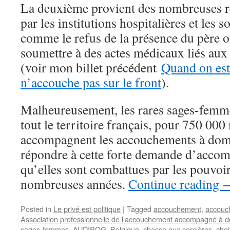
La deuxième provient des nombreuses r
par les institutions hospitalières et les
comme le refus de la présence du père ou
soumettre à des actes médicaux liés aux 
(voir mon billet précédent
Quand on est
n’accouche pas sur le front
).
Malheureusement, les rares sages-femme
tout le territoire français, pour 750 000
accompagnent les accouchements à domi
répondre à cette forte demande d’acco
qu’elles sont combattues par les pouvoi
nombreuses années.
Continue reading
Posted in
Le privé est politique
|
Tagged
accouchement
,
accouc
Association professionnelle de l’accouchement accompagné à d
sages-femmes
,
AUDIPOG
,
Belgique
,
chasse aux sorcières
,
choi