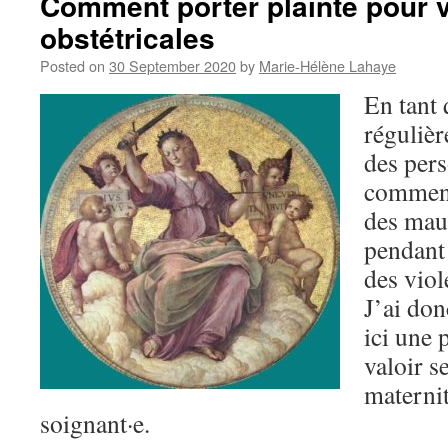
Comment porter plainte pour 
obstétricales
Posted on
30 September 2020
by
Marie-Hélène Lahaye
En tant 
régulièr
des per
comment 
des mau
pendant
des viol
J’ai don
ici une 
valoir s
maternit
soignant·e.