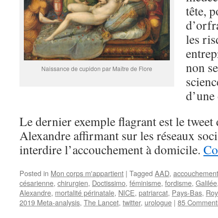
tête, 
d’orfr
les ri
entrep
non se
Naissance de cupidon par Maître de Flore
scienc
d’une 
Le dernier exemple flagrant est le tweet
Alexandre affirmant sur les réseaux socia
interdire l’accouchement à domicile.
Co
Posted in
Mon corps m'appartient
|
Tagged
AAD
,
accouchement 
césarienne
,
chirurgien
,
Doctissimo
,
féminisme
,
fordisme
,
Galilée
Alexandre
,
mortalité périnatale
,
NICE
,
patriarcat
,
Pays-Bas
,
Roy
2019 Meta-analysis
,
The Lancet
,
twitter
,
urologue
|
85 Comment