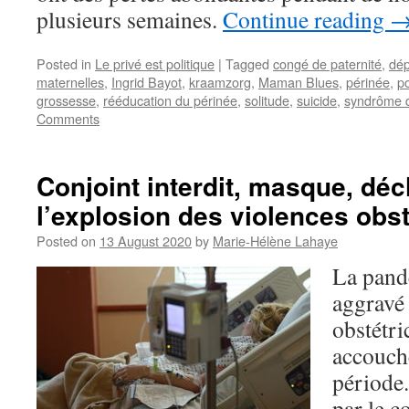
plusieurs semaines.
Continue reading
Posted in
Le privé est politique
|
Tagged
congé de paternité
,
dép
maternelles
,
Ingrid Bayot
,
kraamzorg
,
Maman Blues
,
périnée
,
p
grossesse
,
rééducation du périnée
,
solitude
,
suicide
,
syndrôme d
Comments
Conjoint interdit, masque, dé
l’explosion des violences obst
Posted on
13 August 2020
by
Marie-Hélène Lahaye
La pand
aggravé 
obstétri
accouch
période
par le c