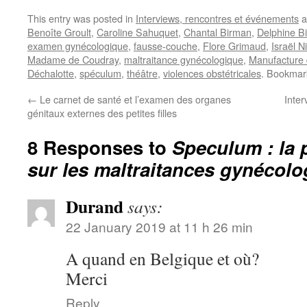
This entry was posted in
Interviews, rencontres et événements
a
Benoîte Groult
,
Caroline Sahuquet
,
Chantal Birman
,
Delphine B
examen gynécologique
,
fausse-couche
,
Flore Grimaud
,
Israël N
Madame de Coudray
,
maltraitance gynécologique
,
Manufacture
Déchalotte
,
spéculum
,
théâtre
,
violences obstétricales
. Bookmar
←
Le carnet de santé et l’examen des organes
Inter
génitaux externes des petites filles
8 Responses to
Speculum : la 
sur les maltraitances gynécolo
Durand
says:
22 January 2019 at 11 h 26 min
A quand en Belgique et où?
Merci
Reply