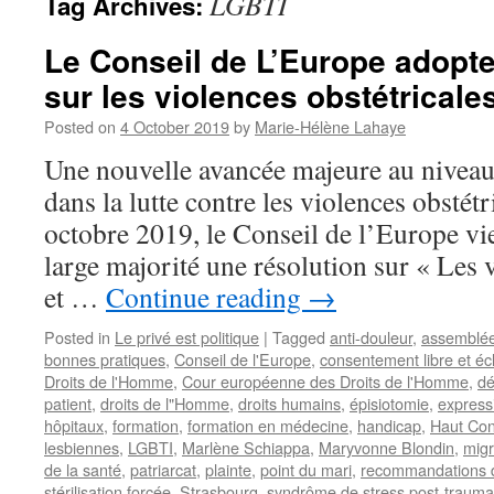
LGBTI
Tag Archives:
Le Conseil de L’Europe adopte
sur les violences obstétricale
Posted on
4 October 2019
by
Marie-Hélène Lahaye
Une nouvelle avancée majeure au niveau 
dans la lutte contre les violences obstétr
octobre 2019, le Conseil de l’Europe vi
large majorité une résolution sur « Les 
et …
Continue reading
→
Posted in
Le privé est politique
|
Tagged
anti-douleur
,
assemblée
bonnes pratiques
,
Conseil de l'Europe
,
consentement libre et écl
Droits de l'Homme
,
Cour européenne des Droits de l'Homme
,
dé
patient
,
droits de l"Homme
,
droits humains
,
épisiotomie
,
express
hôpitaux
,
formation
,
formation en médecine
,
handicap
,
Haut Cons
lesbiennes
,
LGBTI
,
Marlène Schiappa
,
Maryvonne Blondin
,
migr
de la santé
,
patriarcat
,
plainte
,
point du mari
,
recommandations 
stérilisation forcée
,
Strasbourg
,
syndrôme de stress post-trauma