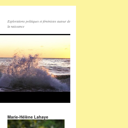
Explorations politiques et féministes autour de
la naissance
Marie-Hélène Lahaye