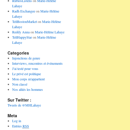
RubiosListens
on
Marie-Hélène
Lahaye
Radh Exchangee
on
Marie-Hélène
Lahaye
TellBostonMarket
on
Marie-Hélène
Lahaye
Reddy Anna
on
Marie-Hélène Lahaye
TellHappyStar
on
Marie-Hélène
Lahaye
Categories
Injonctions de genre
Interviews, rencontres et événements
J'ai testé pour vous
Le privé est politique
Mon corps m'appartient
Non classé
Nos alliés les hommes
Sur Twitter :
Tweets de @MHLahaye
Meta
Log in
Entries
RSS