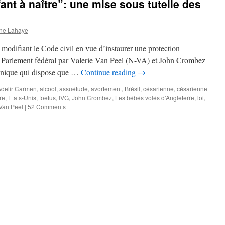
fant à naître”: une mise sous tutelle des
ne Lahaye
 modifiant le Code civil en vue d’instaurer une protection
au Parlement fédéral par Valerie Van Peel (N-VA) et John Crombez
e unique qui dispose que …
Continue reading
→
Adelir Carmen
,
alcool
,
assuétude
,
avortement
,
Brésil
,
césarienne
,
césarienne
re
,
Etats-Unis
,
foetus
,
IVG
,
John Crombez
,
Les bébés volés d’Angleterre
,
loi
,
 Van Peel
|
52 Comments