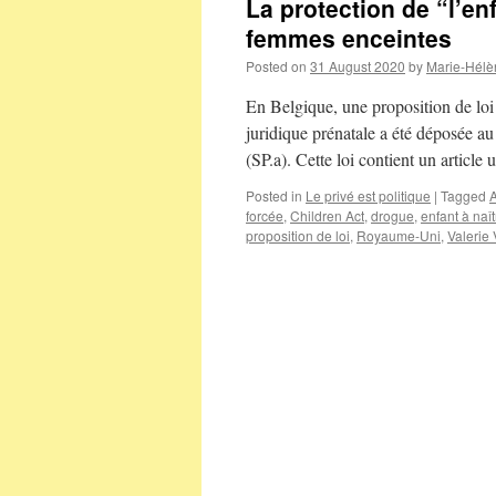
La protection de “l’en
femmes enceintes
Posted on
31 August 2020
by
Marie-Hélè
En Belgique, une proposition de loi
juridique prénatale a été déposée 
(SP.a). Cette loi contient un articl
Posted in
Le privé est politique
|
Tagged
forcée
,
Children Act
,
drogue
,
enfant à naît
proposition de loi
,
Royaume-Uni
,
Valerie