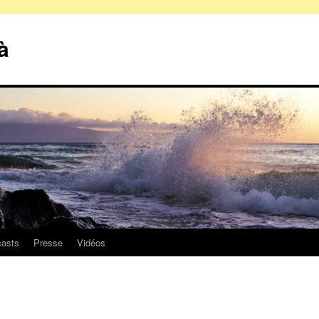
à
asts
Presse
Vidéos