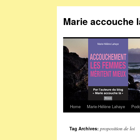
Marie accouche l
Home
Marie-Hélène Lahaye
Podc
Skip
to
proposition de loi
Tag Archives:
content