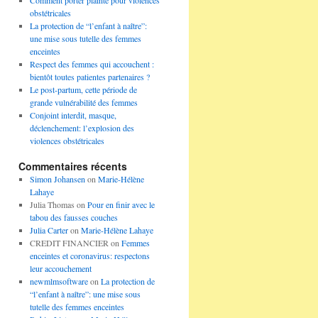
Comment porter plainte pour violences
obstétricales
La protection de “l’enfant à naître”:
une mise sous tutelle des femmes
enceintes
Respect des femmes qui accouchent :
bientôt toutes patientes partenaires ?
Le post-partum, cette période de
grande vulnérabilité des femmes
Conjoint interdit, masque,
déclenchement: l’explosion des
violences obstétricales
Commentaires récents
Simon Johansen
on
Marie-Hélène
Lahaye
Julia Thomas
on
Pour en finir avec le
tabou des fausses couches
Julia Carter
on
Marie-Hélène Lahaye
CREDIT FINANCIER
on
Femmes
enceintes et coronavirus: respectons
leur accouchement
newmlmsoftware
on
La protection de
“l’enfant à naître”: une mise sous
tutelle des femmes enceintes