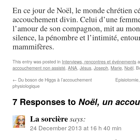
En ce jour de Noël, le monde chrétien c
accouchement divin. Celui d’une femme 
l’amour de son compagnon, mit au mond
silence, la pénombre et l’intimité, entou
mammifères.
This entry was posted in
Interviews, rencontres et événements
a
accouchement non assisté
,
ANA
,
Jésus
,
Joseph
,
Marie
,
Noël
. 
←
Du boson de Higgs à l’accouchement
Episiotomie,
physiologique
7 Responses to
Noël, un acco
La sorcière
says:
24 December 2013 at 16 h 40 min