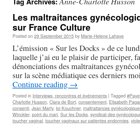
Anne-Charlotte Husson
Tag Archives:
Les maltraitances gynécolog
sur France Culture
Posted on
29 September 2015
by
Marie-Helene Lahaye
L’émission « Sur les Docks » de ce lund
laquelle j’ai eu le plaisir de participer, fa
dénonciations des maltraitances gynécol
sur la scène médiatique ces derniers moi
Continue reading
→
Posted in
Interviews, rencontres et événements
|
Tagged
#Paye
Charlotte Husson
,
Clara de Bort
,
consentement
,
Elisabeth Pagan
consenti
,
Jean Marty
,
loi Kouchner
,
maltraitances gynécologique
Winckler
,
point du mari
,
Sur les Docks
,
syndicat des gynécologue
toucher vaginal
,
toucher vaginaux sur patientes endormies
,
viol