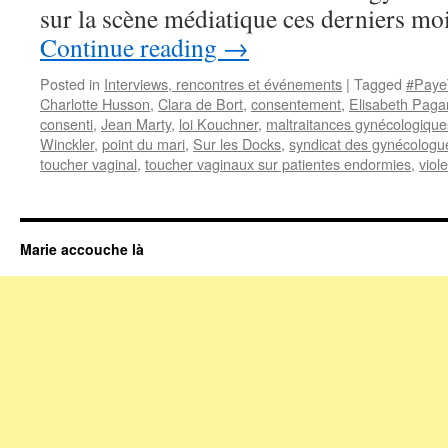
sur la scène médiatique ces derniers moi
Continue reading
→
Posted in
Interviews, rencontres et événements
|
Tagged
#Paye
Charlotte Husson
,
Clara de Bort
,
consentement
,
Elisabeth Pagan
consenti
,
Jean Marty
,
loi Kouchner
,
maltraitances gynécologique
Winckler
,
point du mari
,
Sur les Docks
,
syndicat des gynécologue
toucher vaginal
,
toucher vaginaux sur patientes endormies
,
viol
Marie accouche là