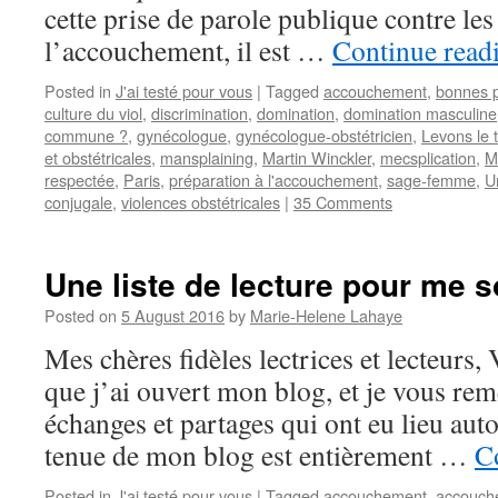
cette prise de parole publique contre le
l’accouchement, il est …
Continue read
Posted in
J'ai testé pour vous
|
Tagged
accouchement
,
bonnes p
culture du viol
,
discrimination
,
domination
,
domination masculine
commune ?
,
gynécologue
,
gynécologue-obstétricien
,
Levons le 
et obstétricales
,
mansplaining
,
Martin Winckler
,
mecsplication
,
M
respectée
,
Paris
,
préparation à l'accouchement
,
sage-femme
,
U
conjugale
,
violences obstétricales
|
35 Comments
Une liste de lecture pour me s
Posted on
5 August 2016
by
Marie-Helene Lahaye
Mes chères fidèles lectrices et lecteurs, 
que j’ai ouvert mon blog, et je vous rem
échanges et partages qui ont eu lieu auto
tenue de mon blog est entièrement …
C
Posted in
J'ai testé pour vous
|
Tagged
accouchement
,
accouch