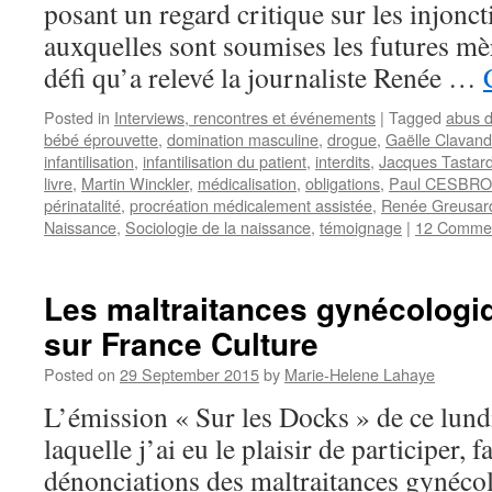
posant un regard critique sur les injonct
auxquelles sont soumises les futures mèr
défi qu’a relevé la journaliste Renée …
Posted in
Interviews, rencontres et événements
|
Tagged
abus d
bébé éprouvette
,
domination masculine
,
drogue
,
Gaëlle Clavand
infantilisation
,
infantilisation du patient
,
interdits
,
Jacques Tastar
livre
,
Martin Winckler
,
médicalisation
,
obligations
,
Paul CESBR
périnatalité
,
procréation médicalement assistée
,
Renée Greusar
Naissance
,
Sociologie de la naissance
,
témoignage
|
12 Comme
Les maltraitances gynécolog
sur France Culture
Posted on
29 September 2015
by
Marie-Helene Lahaye
L’émission « Sur les Docks » de ce lund
laquelle j’ai eu le plaisir de participer, fa
dénonciations des maltraitances gynécol