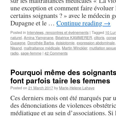
sur les maltraitances médicales « La vio
une exception et comment faire évoluer 
certains soignants ? » avec le médecin 
Dupagne et le …
Continue reading
→
Posted in
Interviews, rencontres et événements
|
Tagged
10 Lu
naturel
,
Amina Yamgnane
,
Béatrice KAMMERER
,
clitoris
,
cons
Dupagne
,
Dorothée Barba
,
épisiotomie
,
expression abdominale
Nisand
,
maltraitance médicale
,
Martin Winckler
,
mutilation sexue
radio
,
sage-femme
|
42 Comments
Pourquoi même des soignants
font parfois taire les femmes
Posted on
21 March 2017
by
Marie-Helene Lahaye
Ces derniers mois ont été marqués par un
des dénonciations de violences obstétric
médiatique et au sein d’associations. Si 