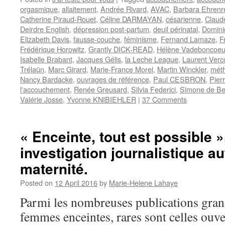
orgasmique
,
allaitement
,
Andrée Rivard
,
AVAC
,
Barbara Ehrenr
Catherine Piraud-Rouet
,
Céline DARMAYAN
,
césarienne
,
Claud
Deirdre English
,
dépression post-partum
,
deuil périnatal
,
Domin
Elizabeth Davis
,
fausse-couche
,
féminisme
,
Fernand Lamaze
,
F
Frédérique Horowitz
,
Grantly DICK-READ
,
Hélène Vadeboncoeu
Isabelle Brabant
,
Jacques Gélis
,
la Leche League
,
Laurent Verc
Trélaün
,
Marc Girard
,
Marie-France Morel
,
Martin Winckler
,
mét
Nancy Bardacke
,
ouvrages de référence
,
Paul CESBRON
,
Pier
l'accouchement
,
Renée Greusard
,
Silvia Federici
,
Simone de Be
Valérie Josse
,
Yvonne KNIBIEHLER
|
37 Comments
« Enceinte, tout est possible »
investigation journalistique au
maternité.
Posted on
12 April 2016
by
Marie-Helene Lahaye
Parmi les nombreuses publications gran
femmes enceintes, rares sont celles ouve