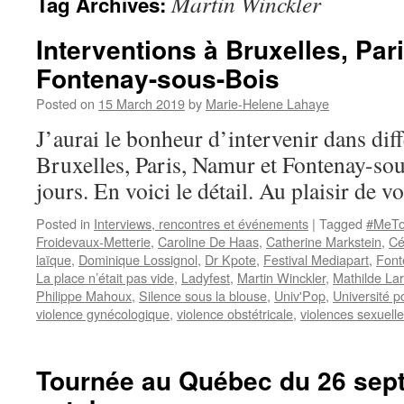
Martin Winckler
Tag Archives:
Interventions à Bruxelles, Par
Fontenay-sous-Bois
Posted on
15 March 2019
by
Marie-Helene Lahaye
J’aurai le bonheur d’intervenir dans dif
Bruxelles, Paris, Namur et Fontenay-so
jours. En voici le détail. Au plaisir de v
Posted in
Interviews, rencontres et événements
|
Tagged
#MeT
Froidevaux-Metterie
,
Caroline De Haas
,
Catherine Markstein
,
Cé
laïque
,
Dominique Lossignol
,
Dr Kpote
,
Festival Mediapart
,
Font
La place n’était pas vide
,
Ladyfest
,
Martin Winckler
,
Mathilde Lar
Philippe Mahoux
,
Silence sous la blouse
,
Univ'Pop
,
Université 
violence gynécologique
,
violence obstétricale
,
violences sexuell
Tournée au Québec du 26 sep