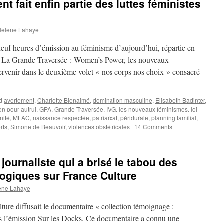
nt fait enfin partie des luttes féministes
Helene Lahaye
neuf heures d’émission au féminisme d’aujourd’hui, répartie en
e « La Grande Traversée : Women’s Power, les nouveaux
ntervenir dans le deuxième volet « nos corps nos choix » consacré
d
avortement
,
Charlotte Bienaimé
,
domination masculine
,
Elisabeth Badinter
,
on pour autrui
,
GPA
,
Grande Traversée
,
IVG
,
les nouveaux féminismes
,
loi
nité
,
MLAC
,
naissance respectée
,
patriarcat
,
péridurale
,
planning familial
,
rts
,
Simone de Beauvoir
,
violences obstétricales
|
14 Comments
 journaliste qui a brisé le tabou des
ogiques sur France Culture
ene Lahaye
ture diffusait le documentaire « collection témoignage :
s l’émission Sur les Docks. Ce documentaire a connu une