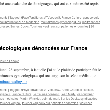
nché une avalanche de témoignages, qui ont eux-mêmes été repris
ements
|
Tagged
#PayeTonUtérus
,
#TVsousAG
,
France Culture
,
gynécologie
,
nal international de Médecine
,
maltraitances gynécologiques
,
maltraitances
 presse
,
Sur les Docks
,
Touchers vaginaux sur patientes endormies
|
26
nécologiques dénoncées sur France
Helene Lahaye
ndi 28 septembre, à laquelle j’ai eu le plaisir de participer, fait le
raitances gynécologiques qui ont surgit sur la scène médiatique
ntinue reading
→
ements
|
Tagged
#PayeTonUtérus
,
#TVsousAG
,
Anne-Charlotte Husson
,
aganelli
,
France Culture
,
Je n'ai pas consenti
,
Jean Marty
,
loi Kouchner
,
nces médicales
,
Martin Winckler
,
point du mari
,
Sur les Docks
,
syndicat des
toucher vaginal
,
toucher vaginaux sur patientes endormies
,
violences