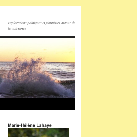
Explorations politiques et féministes autour de
la naissance
Marie-Hélène Lahaye