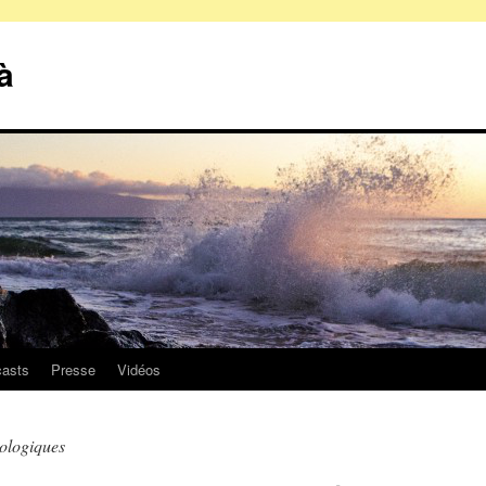
à
asts
Presse
Vidéos
ologiques