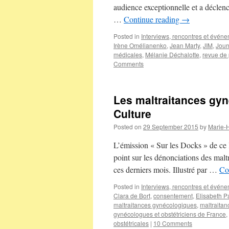
audience exceptionnelle et a décle
…
Continue reading
→
Posted in
Interviews, rencontres et évén
Irène Omélianenko
,
Jean Marty
,
JIM
,
Jour
médicales
,
Mélanie Déchalotte
,
revue de
Comments
Les maltraitances gy
Culture
Posted on
29 September 2015
by
Marie-
L’émission « Sur les Docks » de ce lu
point sur les dénonciations des malt
ces derniers mois. Illustré par …
Co
Posted in
Interviews, rencontres et évén
Clara de Bort
,
consentement
,
Elisabeth P
maltraitances gynécologiques
,
maltraita
gynécologues et obstétriciens de France
,
obstétricales
|
10 Comments