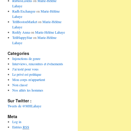
RubiosListens
on
Marie-Hélène
Lahaye
Radh Exchangee
on
Marie-Hélène
Lahaye
TellBostonMarket
on
Marie-Hélène
Lahaye
Reddy Anna
on
Marie-Hélène Lahaye
TellHappyStar
on
Marie-Hélène
Lahaye
Categories
Injonctions de genre
Interviews, rencontres et événements
J'ai testé pour vous
Le privé est politique
Mon corps m'appartient
Non classé
Nos alliés les hommes
Sur Twitter :
Tweets de @MHLahaye
Meta
Log in
Entries
RSS