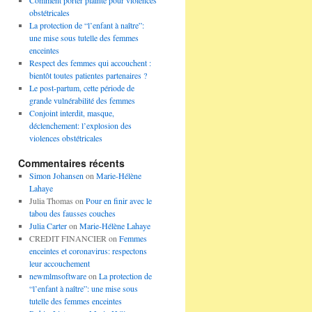
Comment porter plainte pour violences
obstétricales
La protection de “l’enfant à naître”:
une mise sous tutelle des femmes
enceintes
Respect des femmes qui accouchent :
bientôt toutes patientes partenaires ?
Le post-partum, cette période de
grande vulnérabilité des femmes
Conjoint interdit, masque,
déclenchement: l’explosion des
violences obstétricales
Commentaires récents
Simon Johansen
on
Marie-Hélène
Lahaye
Julia Thomas
on
Pour en finir avec le
tabou des fausses couches
Julia Carter
on
Marie-Hélène Lahaye
CREDIT FINANCIER
on
Femmes
enceintes et coronavirus: respectons
leur accouchement
newmlmsoftware
on
La protection de
“l’enfant à naître”: une mise sous
tutelle des femmes enceintes