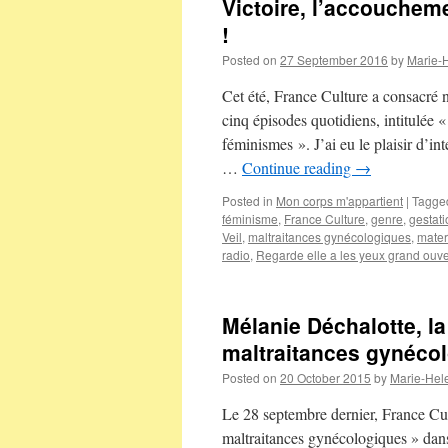
Victoire, l’accoucheme
!
Posted on
27 September 2016
by
Marie-
Cet été, France Culture a consacré 
cinq épisodes quotidiens, intitulé
féminismes ». J’ai eu le plaisir d’i
…
Continue reading
→
Posted in
Mon corps m'appartient
|
Tagge
féminisme
,
France Culture
,
genre
,
gestati
Veil
,
maltraitances gynécologiques
,
mater
radio
,
Regarde elle a les yeux grand ouve
Mélanie Déchalotte, la
maltraitances gynécol
Posted on
20 October 2015
by
Marie-Hel
Le 28 septembre dernier, France Cul
maltraitances gynécologiques » dan