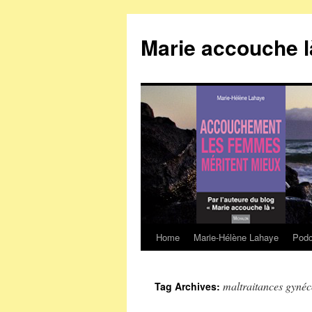
Marie accouche l
Home
Marie-Hélène Lahaye
Podc
Skip
to
maltraitances gynéc
Tag Archives:
content