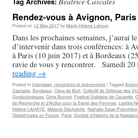
Béatrice Cascales
Tag Archives:
Rendez-vous à Avignon, Paris
Posted on
12 May 2017
by
Marie-Helene Lahaye
Dans les prochaines semaines, j’aurai le
d’intervenir dans trois conférences: à 
à Paris (10 juin 2017) et à Bordeaux (25
ravie de vous y rencontrer. Samedi 2
reading
→
Posted in
Interviews, rencontres et événements
|
Tagged
Avign
Cascales
,
Bordeaux
,
Clara de Bort
,
Collectif de Défense des Vic
Gynécologiques
,
Doris Bonnet
,
Festival Solidaire de Causette
,
G
de Recherche et d'Action pour la Santé des Femmes
,
Laetitia N
Hélène LAHAYE
,
Mélanie Déchalotte
,
Nathalie Sage-Pranchère
Obstétricales en France
,
Paris
,
Société d’Histoire de la Naissan