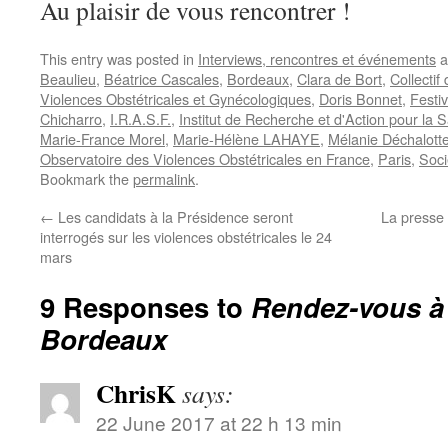
Au plaisir de vous rencontrer !
This entry was posted in
Interviews, rencontres et événements
a
Beaulieu
,
Béatrice Cascales
,
Bordeaux
,
Clara de Bort
,
Collectif
Violences Obstétricales et Gynécologiques
,
Doris Bonnet
,
Festiv
Chicharro
,
I.R.A.S.F.
,
Institut de Recherche et d'Action pour l
Marie-France Morel
,
Marie-Hélène LAHAYE
,
Mélanie Déchalott
Observatoire des Violences Obstétricales en France
,
Paris
,
Soci
Bookmark the
permalink
.
←
Les candidats à la Présidence seront
La presse
interrogés sur les violences obstétricales le 24
mars
9 Responses to
Rendez-vous à 
Bordeaux
ChrisK
says:
22 June 2017 at 22 h 13 min