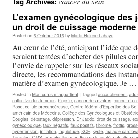
cancer du sein
Tag Archives:
L’examen gynécologique des 
un droit de cuissage moderne
Posted on
6 October 2016
by
Marie-Helene Lahaye
Au cœur de l’été, anticipant l’idée que
seraient tentées d’acheter des pilules con
l’envie de rappeler sur les réseaux socia
directe, les recommandations des instan
matière d’examen gynécologique. Je 
Posted in
Mon corps m'appartient
|
Tagged
accouchement
,
adol
collective des femmes
,
biopsie
,
cancer des ovaires
,
cancer du co
Rose
,
cellule précancéreuse
,
Centre fédéral d’Expertise des So
américain des Médecins
,
Collège des Gynécologues et Obstétric
Douglas
,
dépistage
,
dépression
,
Dr Jaddo
,
droit de cuissage
,
ex
gynécologique
,
faux négatifs
,
faux positifs
,
fibrome
,
frottis
,
gross
hypertension
,
initiation
,
inquiétude
,
KCE
,
kyste
,
maladie cardiova
Touraine
,
OMS
,
organisation mondiale de la santé
,
palpation de