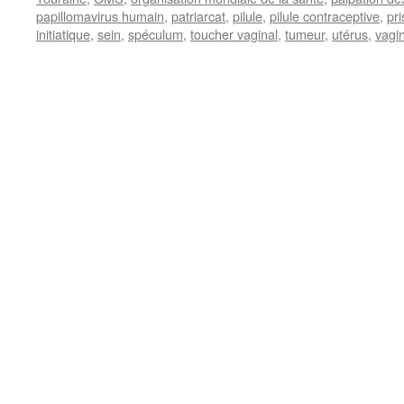
papillomavirus humain
,
patriarcat
,
pilule
,
pilule contraceptive
,
pri
initiatique
,
sein
,
spéculum
,
toucher vaginal
,
tumeur
,
utérus
,
vagi