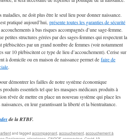
s maladies, ne doit plus être le seul lieu pour donner naissance.
 est pratiqué aujourd’hui,
présente toutes les garanties de sécurité
es accouchements à bas risques accompagnés d’une sage-femme.
e petites structures gérées par des sages-femmes qui respectent la
t plébiscitées par un grand nombre de femmes (voir notamment
es sur 10 plébiscitent ce type de lieu d’accouchement). Cerise sur
nt à domicile ou en maison de naissance permet de
faire de
ciale
.
pour démontrer les failles de notre système économique
s produits essentiels tel que les masques médicaux produits à
sion rêvée de mettre en place un nouveau système qui place les
naissances, en leur garantissant la liberté et la bientraitance.
ades
de la RTBF.
artient
and tagged
accompagnant
,
accouchement
,
accouchement à
ine Daelemans
,
césarienne
,
CNGOF
,
coronavirus
,
Covid-19
,