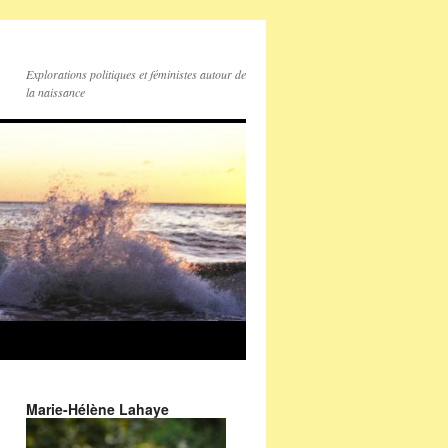
Explorations politiques et féministes autour de
la naissance
Marie-Hélène Lahaye