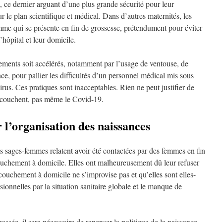
, ce dernier arguant d’une plus grande sécurité pour leur
 le plan scientifique et médical. Dans d’autres maternités, les
mme qui se présente en fin de grossesse, prétendument pour éviter
’hôpital et leur domicile.
hements soit accélérés, notamment par l’usage de ventouse, de
e, pour pallier les difficultés d’un personnel médical mis sous
rus. Ces pratiques sont inacceptables. Rien ne peut justifier de
accouchent, pas même le Covid-19.
 l’organisation des naissances
s sages-femmes relatent avoir été contactées par des femmes en fin
ouchement à domicile. Elles ont malheureusement dû leur refuser
couchement à domicile ne s’improvise pas et qu’elles sont elles-
sionnelles par la situation sanitaire globale et le manque de
ssée, il sera nécessaire de repenser la politique de la naissance.