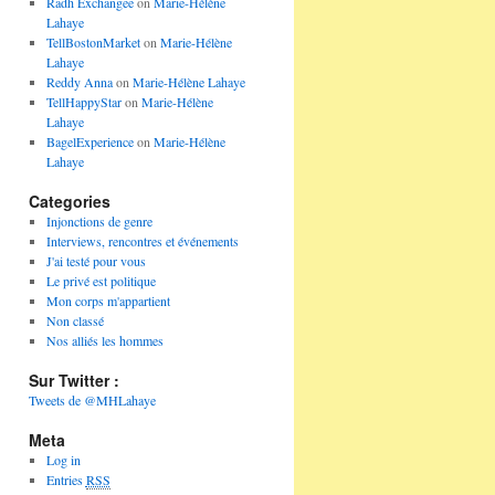
Radh Exchangee
on
Marie-Hélène
Lahaye
TellBostonMarket
on
Marie-Hélène
Lahaye
Reddy Anna
on
Marie-Hélène Lahaye
TellHappyStar
on
Marie-Hélène
Lahaye
BagelExperience
on
Marie-Hélène
Lahaye
Categories
Injonctions de genre
Interviews, rencontres et événements
J'ai testé pour vous
Le privé est politique
Mon corps m'appartient
Non classé
Nos alliés les hommes
Sur Twitter :
Tweets de @MHLahaye
Meta
Log in
Entries
RSS