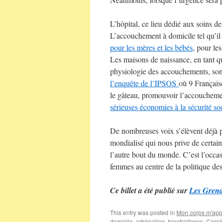
L’hôpital, ce lieu dédié aux soins de
L’accouchement à domicile tel qu’il
pour les mères et les bébés
, pour l
Les maisons de naissance, en tant qu
physiologie des accouchements, son
l’enquête de l’IPSO
S
où 9 Français
le gâteau, promouvoir l’accoucheme
sérieuses économies à la sécurité so
De nombreuses voix s’élèvent déjà 
mondialisé qui nous prive de certain
l’autre bout du monde. C’est l’occa
femmes au centre de la politique des 
Ce billet a été publié sur
Les Gren
This entry was posted in
Mon corps m'app
domicile
,
adrénaline
,
bientraitance
,
Carol