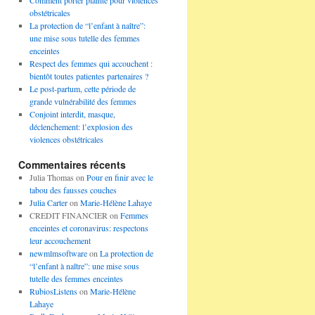
Comment porter plainte pour violences
obstétricales
La protection de “l’enfant à naître”:
une mise sous tutelle des femmes
enceintes
Respect des femmes qui accouchent :
bientôt toutes patientes partenaires ?
Le post-partum, cette période de
grande vulnérabilité des femmes
Conjoint interdit, masque,
déclenchement: l’explosion des
violences obstétricales
Commentaires récents
Julia Thomas
on
Pour en finir avec le
tabou des fausses couches
Julia Carter
on
Marie-Hélène Lahaye
CREDIT FINANCIER
on
Femmes
enceintes et coronavirus: respectons
leur accouchement
newmlmsoftware
on
La protection de
“l’enfant à naître”: une mise sous
tutelle des femmes enceintes
RubiosListens
on
Marie-Hélène
Lahaye