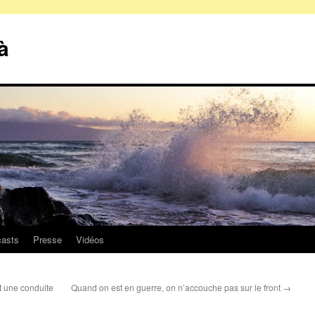
à
asts
Presse
Vidéos
t une conduite
Quand on est en guerre, on n’accouche pas sur le front
→