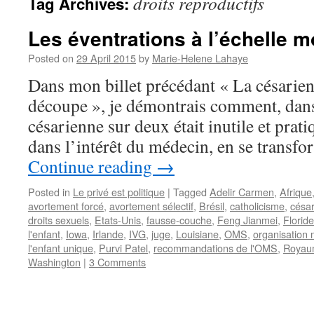
droits reproductifs
Tag Archives:
Les éventrations à l’échelle m
Posted on
29 April 2015
by
Marie-Helene Lahaye
Dans mon billet précédant « La césarien
découpe », je démontrais comment, dans
césarienne sur deux était inutile et prat
dans l’intérêt du médecin, en se transf
Continue reading
→
Posted in
Le privé est politique
|
Tagged
Adelir Carmen
,
Afrique
avortement forcé
,
avortement sélectif
,
Brésil
,
catholicisme
,
césa
droits sexuels
,
Etats-Unis
,
fausse-couche
,
Feng Jianmei
,
Floride
l'enfant
,
Iowa
,
Irlande
,
IVG
,
juge
,
Louisiane
,
OMS
,
organisation 
l'enfant unique
,
Purvi Patel
,
recommandations de l'OMS
,
Royau
Washington
|
3 Comments