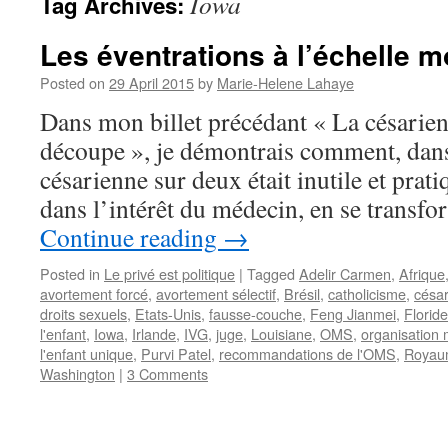
Iowa
Tag Archives:
Les éventrations à l’échelle m
Posted on
29 April 2015
by
Marie-Helene Lahaye
Dans mon billet précédant « La césarien
découpe », je démontrais comment, dans
césarienne sur deux était inutile et prat
dans l’intérêt du médecin, en se transf
Continue reading
→
Posted in
Le privé est politique
|
Tagged
Adelir Carmen
,
Afrique
avortement forcé
,
avortement sélectif
,
Brésil
,
catholicisme
,
césa
droits sexuels
,
Etats-Unis
,
fausse-couche
,
Feng Jianmei
,
Floride
l'enfant
,
Iowa
,
Irlande
,
IVG
,
juge
,
Louisiane
,
OMS
,
organisation 
l'enfant unique
,
Purvi Patel
,
recommandations de l'OMS
,
Royau
Washington
|
3 Comments