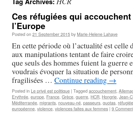
HCR
Tag Archives:
Ces réfugiées qui accouchent 
l’Europe
Posted on
21 September 2015
by
Marie-Helene Lahaye
En cette période où l’actualité est celle 
aux manipulations tentant de faire croir
que seuls des hommes fuient la guerre et
voudrais évoquer la situation de person
fragilisées …
Continue reading
→
Posted in
Le privé est politique
|
Tagged
accouchement
,
Allema
Erythrée
,
europe
,
France
,
Grèce
,
guerre
,
HCR
,
Hongrie
,
Jean-C
Méditerranée
,
migrants
,
nouveau-né
,
passeurs
,
quotas
,
réfugié
européenne
,
violence
,
violences faites aux femmes
|
9 Commen