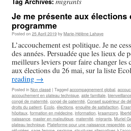
migrants
Tag Archives:
Je me présente aux élections 
programme
Posted on
25 April 2019
by
Marie-Hélène Lahaye
L’accouchement est politique. Je ne cess
des années. Persuadée que les lieux de p
meilleurs leviers pour faire changer les 
aux élections du 26 mai, sur la liste Ec
reading
→
Posted in
Non classé
|
Tagged
accompagnement global
,
accou
accouchement en plateau technique
,
aide familiale
,
bienveillanc
congé de maternité
,
congé de paternité
,
Conseil supérieur de d
droits du patient
,
Ecolo
,
élections
,
enquête de satisfaction
,
Eras
hôpitaux
,
formation en médecine
,
information
,
kraamzorg
,
libert
naissance
,
master en maïeutique
,
maternité
,
migrants
,
Muriel G
plateau technique
,
Plateforme pour une naissance respectée
,
po
réfugiées
,
sage-femme
,
sexisme
,
structures alternatives à l'ac