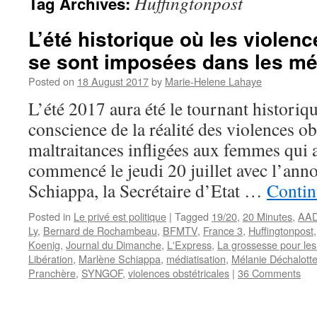
Huffingtonpost
Tag Archives:
L’été historique où les violenc
se sont imposées dans les mé
Posted on
18 August 2017
by
Marie-Helene Lahaye
L’été 2017 aura été le tournant historiqu
conscience de la réalité des violences ob
maltraitances infligées aux femmes qui 
commencé le jeudi 20 juillet avec l’an
Schiappa, la Secrétaire d’Etat …
Contin
Posted in
Le privé est politique
|
Tagged
19/20
,
20 Minutes
,
AA
Ly
,
Bernard de Rochambeau
,
BFMTV
,
France 3
,
Huffingtonpost
Koenig
,
Journal du Dimanche
,
L'Express
,
La grossesse pour le
Libération
,
Marlène Schiappa
,
médiatisation
,
Mélanie Déchalott
Pranchère
,
SYNGOF
,
violences obstétricales
|
36 Comments