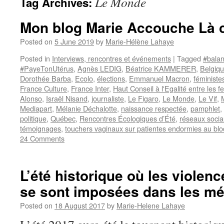
Le Monde
Tag Archives:
Mon blog Marie Accouche Là 
Posted on
5 June 2019
by
Marie-Hélène Lahaye
Posted in
Interviews, rencontres et événements
|
Tagged
#bala
#PayeTonUtérus
,
Agnès LEDIG
,
Béatrice KAMMERER
,
Belgiq
Dorothée Barba
,
Ecolo
,
élections
,
Emmanuel Macron
,
féministe
France Culture
,
France Inter
,
Haut Conseil à l'Egalité entre les
Alonso
,
Israël Nisand
,
journaliste
,
Le Figaro
,
Le Monde
,
Le Vif
,
Mediapart
,
Mélanie Déchalotte
,
naissance respectée
,
pamphlet
,
politique
,
Québec
,
Rencontres Écologiques d’Été
,
réseaux soci
témoignages
,
touchers vaginaux sur patientes endormies au blo
24 Comments
L’été historique où les violenc
se sont imposées dans les mé
Posted on
18 August 2017
by
Marie-Helene Lahaye