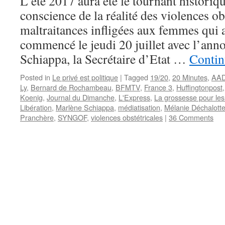
L’été 2017 aura été le tournant historiqu
conscience de la réalité des violences ob
maltraitances infligées aux femmes qui 
commencé le jeudi 20 juillet avec l’an
Schiappa, la Secrétaire d’Etat …
Contin
Posted in
Le privé est politique
|
Tagged
19/20
,
20 Minutes
,
AA
Ly
,
Bernard de Rochambeau
,
BFMTV
,
France 3
,
Huffingtonpost
Koenig
,
Journal du Dimanche
,
L'Express
,
La grossesse pour le
Libération
,
Marlène Schiappa
,
médiatisation
,
Mélanie Déchalott
Pranchère
,
SYNGOF
,
violences obstétricales
|
36 Comments