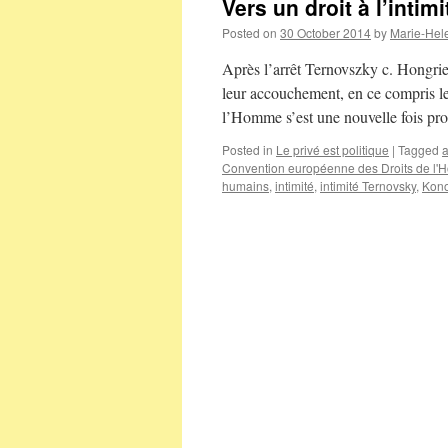
Vers un droit à l’inti
Posted on
30 October 2014
by
Marie-Hel
Après l’arrêt Ternovszky c. Hongrie
leur accouchement, en ce compris l
l’Homme s’est une nouvelle fois p
Posted in
Le privé est politique
|
Tagged
Convention européenne des Droits de l
humains
,
intimité
,
intimité Ternovsky
,
Kono