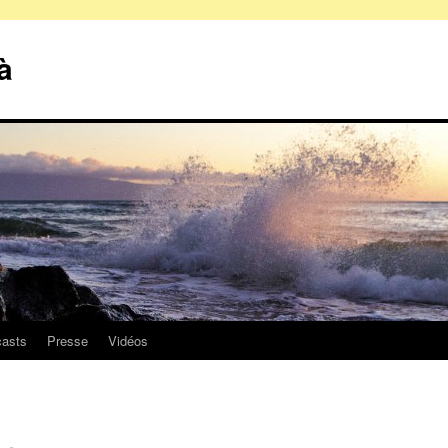
à
asts
Presse
Vidéos