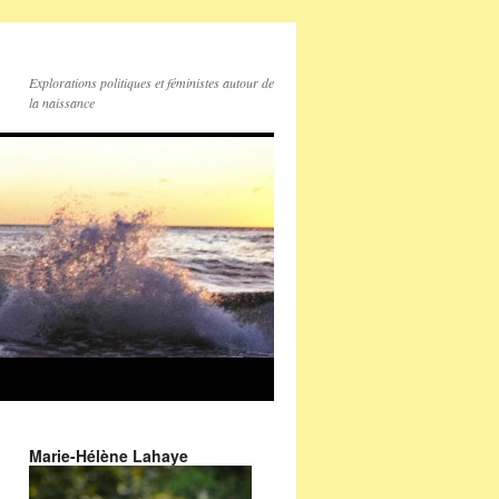
Explorations politiques et féministes autour de
la naissance
Marie-Hélène Lahaye