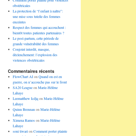
Comment porter plainte pour violences
obstétricales
La protection de “l’enfant à naître”:
une mise sous tutelle des femmes
enceintes
Respect des femmes qui accouchent :
bientôt toutes patientes partenaires ?
Le post-partum, cette période de
grande vulnérabilité des femmes
Conjoint interdit, masque,
déclenchement: l’explosion des
violences obstétricales
Commentaires récents
FlowChart AI
on
Quand on est en
guerre, on n’accouche pas sur le front
SA20 League
on
Marie-Hélène
Lahaye
Leematthew Icdjq
on
Marie-Hélène
Lahaye
Quinn Brennan
on
Marie-Hélène
Lahaye
Ximena Ramos
on
Marie-Hélène
Lahaye
soni tiwari
on
Comment porter plainte