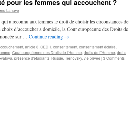
mité pour les femmes qui accouchent ?
ene Lahaye
 qui a reconnu aux femmes le droit de choisir les circonstances de
e choix d’accoucher à domicile, la Cour européenne des Droits de
rononcée sur …
Continue reading
→
accouchement
,
article 8
,
CEDH
,
consentement
,
consentement éclairé
,
'Homme
,
Cour européenne des Droits de l'Homme
,
droits de l"Homme
,
droits
valova
,
présence d'étudiants
,
Russie
,
Ternovsky
,
vie privée
|
3 Comments