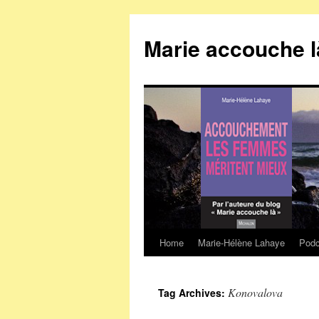
Marie accouche l
Home
Marie-Hélène Lahaye
Podc
Skip
to
Konovalova
Tag Archives:
content