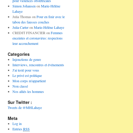
pour violences obstétricales
Simon Johansen
on
Marie-Hélène
Lahaye
Julia Thomas
on
Pour en finir avec le
tabou des fausses couches
Julia Carter
on
Marie-Hélène Lahaye
CREDIT FINANCIER
on
Femmes
enceintes et coronavirus: respectons
leur accouchement
Categories
Injonctions de genre
Interviews, rencontres et événements
J'ai testé pour vous
Le privé est politique
Mon corps m'appartient
Non classé
Nos alliés les hommes
Sur Twitter :
Tweets de @MHLahaye
Meta
Log in
Entries
RSS