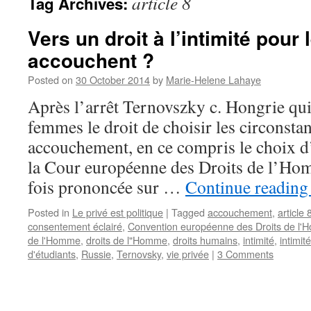
article 8
Tag Archives:
Vers un droit à l’intimité pour
accouchent ?
Posted on
30 October 2014
by
Marie-Helene Lahaye
Après l’arrêt Ternovszky c. Hongrie qu
femmes le droit de choisir les circonsta
accouchement, en ce compris le choix d
la Cour européenne des Droits de l’Hom
fois prononcée sur …
Continue readin
Posted in
Le privé est politique
|
Tagged
accouchement
,
article 
consentement éclairé
,
Convention européenne des Droits de l
de l'Homme
,
droits de l"Homme
,
droits humains
,
intimité
,
intimit
d'étudiants
,
Russie
,
Ternovsky
,
vie privée
|
3 Comments