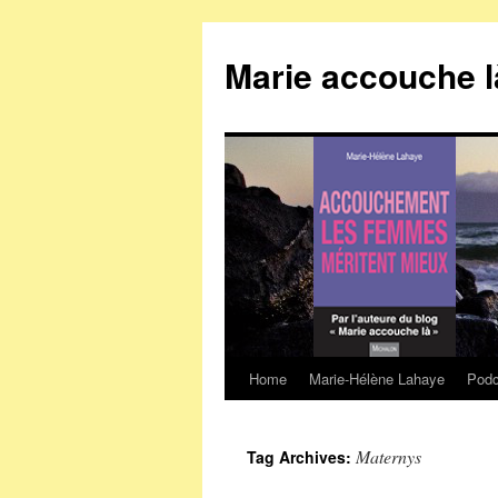
Marie accouche l
Home
Marie-Hélène Lahaye
Podc
Skip
to
Maternys
Tag Archives:
content