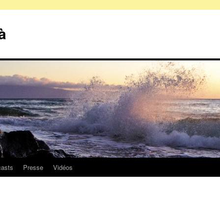
à
asts
Presse
Vidéos