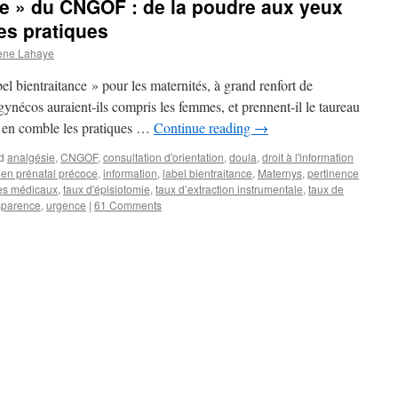
nce » du CNGOF : de la poudre aux yeux
es pratiques
ène Lahaye
l bientraitance » pour les maternités, à grand renfort de
ynécos auraient-ils compris les femmes, et prennent-il le taureau
d en comble les pratiques …
Continue reading
→
d
analgésie
,
CNGOF
,
consultation d'orientation
,
doula
,
droit à l'information
ien prénatal précoce
,
information
,
label bientraitance
,
Maternys
,
pertinence
tes médicaux
,
taux d'épisiotomie
,
taux d’extraction instrumentale
,
taux de
sparence
,
urgence
|
61 Comments