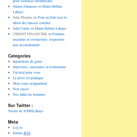
pour violences obstétricales
Simon Johansen
on
Marie-Hélène
Lahaye
Julia Thomas
on
Pour en finir avec le
tabou des fausses couches
Julia Carter
on
Marie-Hélène Lahaye
CREDIT FINANCIER
on
Femmes
enceintes et coronavirus: respectons
leur accouchement
Categories
Injonctions de genre
Interviews, rencontres et événements
J'ai testé pour vous
Le privé est politique
Mon corps m'appartient
Non classé
Nos alliés les hommes
Sur Twitter :
Tweets de @MHLahaye
Meta
Log in
Entries
RSS