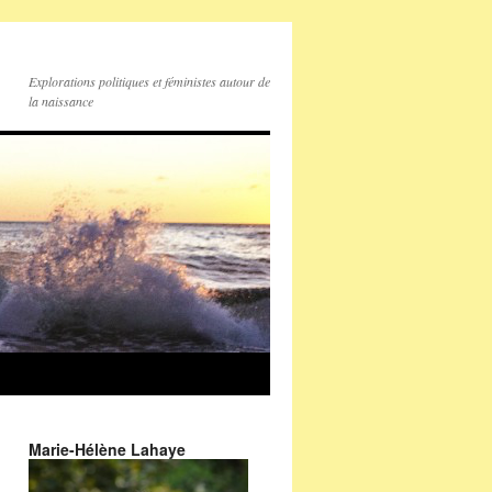
Explorations politiques et féministes autour de
la naissance
Marie-Hélène Lahaye