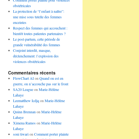
Comment porter plainte pour violences
obstétricales
La protection de “l’enfant à naître”:
une mise sous tutelle des femmes
enceintes
Respect des femmes qui accouchent :
bientôt toutes patientes partenaires ?
Le post-partum, cette période de
grande vulnérabilité des femmes
Conjoint interdit, masque,
déclenchement: l’explosion des
violences obstétricales
Commentaires récents
FlowChart AI
on
Quand on est en
guerre, on n’accouche pas sur le front
SA20 League
on
Marie-Hélène
Lahaye
Leematthew Icdjq
on
Marie-Hélène
Lahaye
Quinn Brennan
on
Marie-Hélène
Lahaye
Ximena Ramos
on
Marie-Hélène
Lahaye
soni tiwari
on
Comment porter plainte