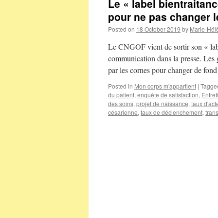
Le « label bientraita
pour ne pas changer l
Posted on
18 October 2019
by
Marie-Hél
Le CNGOF vient de sortir son « labe
communication dans la presse. Les g
par les cornes pour changer de fon
Posted in
Mon corps m'appartient
|
Tagge
du patient
,
enquête de satisfaction
,
Entret
des soins
,
projet de naissance
,
taux d'ac
césarienne
,
taux de déclenchement
,
tran