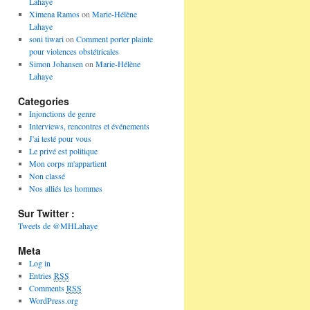
Lahaye
Ximena Ramos
on
Marie-Hélène
Lahaye
soni tiwari
on
Comment porter plainte
pour violences obstétricales
Simon Johansen
on
Marie-Hélène
Lahaye
Categories
Injonctions de genre
Interviews, rencontres et événements
J'ai testé pour vous
Le privé est politique
Mon corps m'appartient
Non classé
Nos alliés les hommes
Sur Twitter :
Tweets de @MHLahaye
Meta
Log in
Entries
RSS
Comments
RSS
WordPress.org