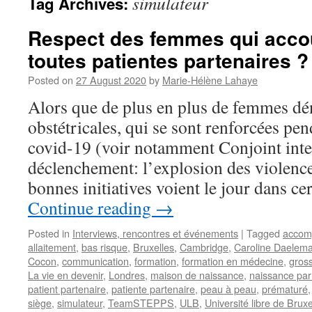
simulateur
Tag Archives:
Respect des femmes qui accou
toutes patientes partenaires ?
Posted on
27 August 2020
by
Marie-Hélène Lahaye
Alors que de plus en plus de femmes dé
obstétricales, qui se sont renforcées pe
covid-19 (voir notamment Conjoint inte
déclenchement: l’explosion des violences
bonnes initiatives voient le jour dans c
Continue reading
→
Posted in
Interviews, rencontres et événements
|
Tagged
accom
allaitement
,
bas risque
,
Bruxelles
,
Cambridge
,
Caroline Daelem
Cocon
,
communication
,
formation
,
formation en médecine
,
gros
La vie en devenir
,
Londres
,
maison de naissance
,
naissance par
patient partenaire
,
patiente partenaire
,
peau à peau
,
prématuré
siège
,
simulateur
,
TeamSTEPPS
,
ULB
,
Université libre de Bruxe