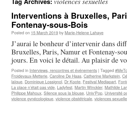
violences sexuelles
Tag Archives:
Interventions à Bruxelles, Par
Fontenay-sous-Bois
Posted on
15 March 2019
by
Marie-Helene Lahaye
J’aurai le bonheur d’intervenir dans dif
Bruxelles, Paris, Namur et Fontenay-so
jours. En voici le détail. Au plaisir de v
Posted in
Interviews, rencontres et événements
|
Tagged
#MeT
Froidevaux-Metterie
,
Caroline De Haas
,
Catherine Markstein
,
Cé
laïque
,
Dominique Lossignol
,
Dr Kpote
,
Festival Mediapart
,
Font
La place n’était pas vide
,
Ladyfest
,
Martin Winckler
,
Mathilde Lar
Philippe Mahoux
,
Silence sous la blouse
,
Univ'Pop
,
Université 
violence gynécologique
,
violence obstétricale
,
violences sexuell