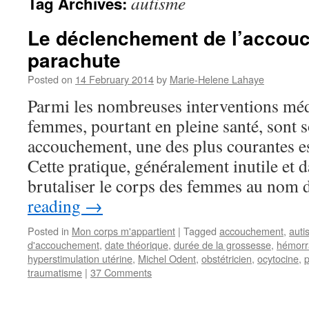
autisme
Tag Archives:
Le déclenchement de l’accou
parachute
Posted on
14 February 2014
by
Marie-Helene Lahaye
Parmi les nombreuses interventions méd
femmes, pourtant en pleine santé, sont 
accouchement, une des plus courantes e
Cette pratique, généralement inutile et 
brutaliser le corps des femmes au nom
reading
→
Posted in
Mon corps m'appartient
|
Tagged
accouchement
,
auti
d'accouchement
,
date théorique
,
durée de la grossesse
,
hémorra
hyperstimulation utérine
,
Michel Odent
,
obstétricien
,
ocytocine
,
traumatisme
|
37 Comments