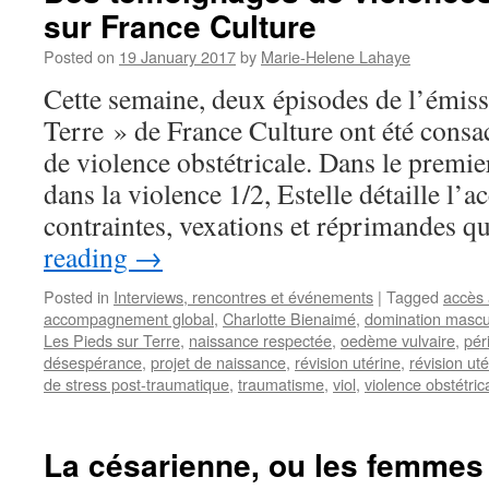
sur France Culture
Posted on
19 January 2017
by
Marie-Helene Lahaye
Cette semaine, deux épisodes de l’émiss
Terre » de France Culture ont été consa
de violence obstétricale. Dans le premi
dans la violence 1/2, Estelle détaille l’
contraintes, vexations et réprimandes 
reading
→
Posted in
Interviews, rencontres et événements
|
Tagged
accès 
accompagnement global
,
Charlotte Bienaimé
,
domination mascu
Les Pieds sur Terre
,
naissance respectée
,
oedème vulvaire
,
pér
désespérance
,
projet de naissance
,
révision utérine
,
révision uté
de stress post-traumatique
,
traumatisme
,
viol
,
violence obstétric
La césarienne, ou les femmes