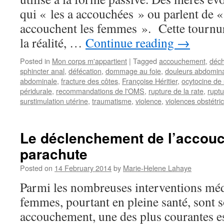
qui « les a accouchées » ou parlent de 
accouchent les femmes ». Cette tournure
la réalité, …
Continue reading
→
Posted in
Mon corps m'appartient
|
Tagged
accouchement
,
déch
sphincter anal
,
défécation
,
dommage au foie
,
douleurs abdomin
abdominale
,
fracture des côtes
,
Françoise Héritier
,
ocytocine de
péridurale
,
recommandations de l'OMS
,
rupture de la rate
,
ruptu
surstimulation utérine
,
traumatisme
,
violence
,
violences obstétri
Le déclenchement de l’accou
parachute
Posted on
14 February 2014
by
Marie-Helene Lahaye
Parmi les nombreuses interventions méd
femmes, pourtant en pleine santé, sont 
accouchement, une des plus courantes e