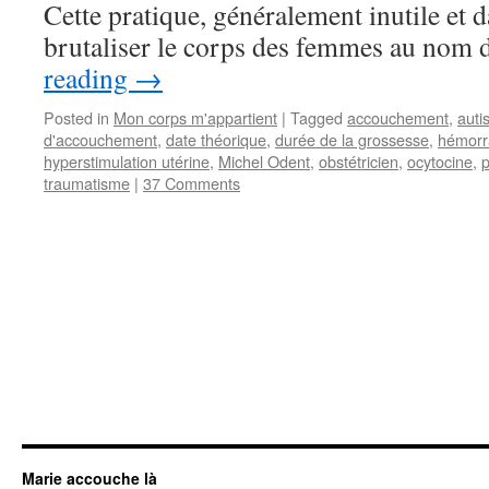
Cette pratique, généralement inutile et 
brutaliser le corps des femmes au nom
reading
→
Posted in
Mon corps m'appartient
|
Tagged
accouchement
,
auti
d'accouchement
,
date théorique
,
durée de la grossesse
,
hémorra
hyperstimulation utérine
,
Michel Odent
,
obstétricien
,
ocytocine
,
traumatisme
|
37 Comments
Marie accouche là