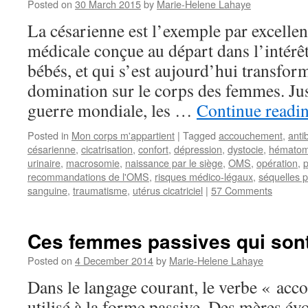
Posted on
30 March 2015
by
Marie-Helene Lahaye
La césarienne est l’exemple par excelle
médicale conçue au départ dans l’intérêt
bébés, et qui s’est aujourd’hui transfo
domination sur le corps des femmes. Ju
guerre mondiale, les …
Continue readi
Posted in
Mon corps m'appartient
|
Tagged
accouchement
,
anti
césarienne
,
cicatrisation
,
confort
,
dépression
,
dystocie
,
hémato
urinaire
,
macrosomie
,
naissance par le siège
,
OMS
,
opération
,
p
recommandations de l'OMS
,
risques médico-légaux
,
séquelles 
sanguine
,
traumatisme
,
utérus cicatriciel
|
57 Comments
Ces femmes passives qui son
Posted on
4 December 2014
by
Marie-Helene Lahaye
Dans le langage courant, le verbe « acc
utilisé à la forme passive. Des mères é