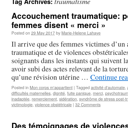
traumatisme
Tag Archives:
Accouchement traumatique: p
femmes disent « merci »
Posted on
29 May 2017
by
Marie-Helene Lahaye
Il arrive que des femmes victimes d’u
traumatique et de violences obstétricale
soignants dans les instants qui suivent l
avoir subi des actes relevant de la torture
qu’une révision utérine …
Continue re
Posted in
Mon corps m'appartient
|
Tagged
activité d'automate
,
difficultés maternelles
,
dignité
,
fuite panique
,
merci
,
psychotraum
inadaptée
,
remerciement
,
sidération
,
syndrôme de stress post-t
victimologie
,
violence obstétricale
|
32 Comments
Des témoignages de violences