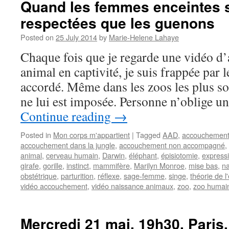
Quand les femmes enceintes 
respectées que les guenons
Posted on
25 July 2014
by
Marie-Helene Lahaye
Chaque fois que je regarde une vidéo 
animal en captivité, je suis frappée par l
accordé. Même dans les zoos les plus so
ne lui est imposée. Personne n’oblige u
Continue reading
→
Posted in
Mon corps m'appartient
|
Tagged
AAD
,
accouchemen
accouchement dans la jungle
,
accouchement non accompagné
,
animal
,
cerveau humain
,
Darwin
,
éléphant
,
épisiotomie
,
express
girafe
,
gorille
,
instinct
,
mammifère
,
Marilyn Monroe
,
mise bas
,
na
obstétrique
,
parturition
,
réflexe
,
sage-femme
,
singe
,
théorie de l
vidéo accouchement
,
vidéo naissance animaux
,
zoo
,
zoo humai
Mercredi 21 mai, 19h30, Paris,