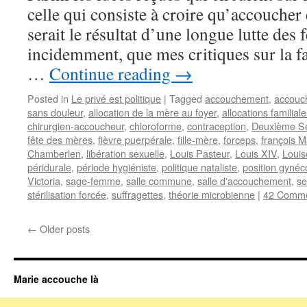
celle qui consiste à croire qu’accoucher 
serait le résultat d’une longue lutte des
incidemment, que mes critiques sur la 
…
Continue reading
→
Posted in
Le privé est politique
|
Tagged
accouchement
,
accouch
sans douleur
,
allocation de la mère au foyer
,
allocations familial
chirurgien-accoucheur
,
chloroforme
,
contraception
,
Deuxième S
fête des mères
,
fièvre puerpérale
,
fille-mère
,
forceps
,
françois 
Chamberlen
,
libération sexuelle
,
Louis Pasteur
,
Louis XIV
,
Louis
péridurale
,
période hygiéniste
,
politique nataliste
,
position gynéc
Victoria
,
sage-femme
,
salle commune
,
salle d'accouchement
,
se
stérilisation forcée
,
suffragettes
,
théorie microbienne
|
42 Comm
←
Older posts
Marie accouche là