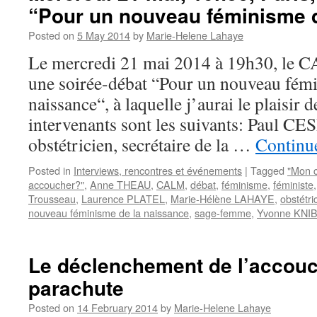
“Pour un nouveau féminisme d
Posted on
5 May 2014
by
Marie-Helene Lahaye
Le mercredi 21 mai 2014 à 19h30, le C
une soirée-débat “Pour un nouveau fémi
naissance“, à laquelle j’aurai le plaisir d
intervenants sont les suivants: Paul 
obstétricien, secrétaire de la …
Continu
Posted in
Interviews, rencontres et événements
|
Tagged
"Mon c
accoucher?"
,
Anne THEAU
,
CALM
,
débat
,
féminisme
,
féministe
Trousseau
,
Laurence PLATEL
,
Marie-Hélène LAHAYE
,
obstétri
nouveau féminisme de la naissance
,
sage-femme
,
Yvonne KNI
Le déclenchement de l’accou
parachute
Posted on
14 February 2014
by
Marie-Helene Lahaye