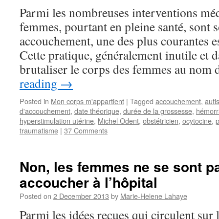
Parmi les nombreuses interventions méd
femmes, pourtant en pleine santé, sont 
accouchement, une des plus courantes e
Cette pratique, généralement inutile et 
brutaliser le corps des femmes au nom
reading
→
Posted in
Mon corps m'appartient
|
Tagged
accouchement
,
auti
d'accouchement
,
date théorique
,
durée de la grossesse
,
hémorra
hyperstimulation utérine
,
Michel Odent
,
obstétricien
,
ocytocine
,
traumatisme
|
37 Comments
Non, les femmes ne se sont p
accoucher à l’hôpital
Posted on
2 December 2013
by
Marie-Helene Lahaye
Parmi les idées reçues qui circulent sur 