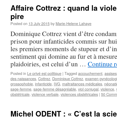
Affaire Cottrez : quand la vio
pire
Posted on
13 July 2015
by
Marie-Helene Lahaye
Dominique Cottrez vient d’être condam
prison pour infanticides commis sur hu
les premiers moments de stupeur et d’i
sentiment qui domine au fur et à mesure
plaidoiries, est celui d’un …
Continue 
Posted in
Le privé est politique
|
Tagged
accouchement
,
assises
des naissances
,
Cottrez
,
Dominique Cottrez
,
examen gynécolog
grossophobie
,
infanticide
,
IVG
,
maltraitances médicales
,
néonati
sage-femme
,
sage-femme désagréable
,
viol conjugal
,
violence
,
obstétricale
,
violence verbale
,
violences obstétricales
|
50 Comm
Michel ODENT : « C’est la scie