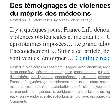
Des témoignages de violences 
du mépris des médecins
Posted on
31 October 2016
by
Marie-Helene Lahaye
Il y a quelques jours, France Info dénonç
violences obstétricales et me citant : « 
épisiotomies imposées… Le grand tabou
l’accouchement ». Suite à cet article,
sont venues témoigner …
Continue rea
Posted in
Mon corps m'appartient
|
Tagged
accouchement
,
anes
césarienne à vif
,
césarienne en urgence
,
consentement
,
culpabil
d'anesthésie
,
deuil périnatal
,
endométriose
,
épisiotomie
,
examen
France Info
,
gynécologe
,
harcèlement
,
humiliation
,
infantilisation
maltraitances médicales
,
masturbation
,
obstétricien
,
ocytocine
,
o
col manuellement
,
péridurale
,
péridurale forcée
,
pilule
,
poids
,
ru
eaux
,
sonde endovaginale
,
spéculum
,
témoignage
,
urologue
,
vio
Comments