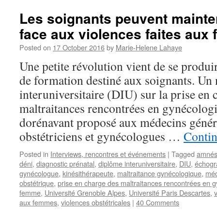
Les soignants peuvent mainte
face aux violences faites aux
Posted on
17 October 2016
by
Marie-Helene Lahaye
Une petite révolution vient de se produ
de formation destiné aux soignants. U
interuniversitaire (DIU) sur la prise en 
maltraitances rencontrées en gynécologi
dorénavant proposé aux médecins généra
obstétriciens et gynécologues …
Contin
Posted in
Interviews, rencontres et événements
|
Tagged
amnés
déni
,
diagnostic prénatal
,
diplôme interuniversitaire
,
DIU
,
échogr
gynécologue
,
kinésithérapeute
,
maltraitance gynécologique
,
méd
obstétrique
,
prise en charge des maltraitances rencontrées en g
femme
,
Université Grenoble Alpes
,
Université Paris Descartes
,
aux femmes
,
violences obstétricales
|
40 Comments