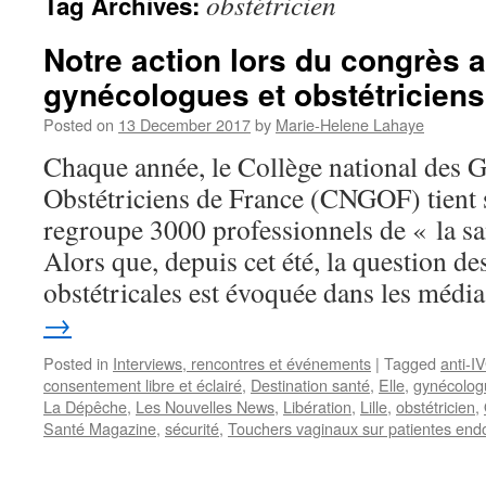
obstétricien
Tag Archives:
Notre action lors du congrès 
gynécologues et obstétriciens
Posted on
13 December 2017
by
Marie-Helene Lahaye
Chaque année, le Collège national des 
Obstétriciens de France (CNGOF) tient 
regroupe 3000 professionnels de « la sa
Alors que, depuis cet été, la question de
obstétricales est évoquée dans les méd
→
Posted in
Interviews, rencontres et événements
|
Tagged
anti-I
consentement libre et éclairé
,
Destination santé
,
Elle
,
gynécolog
La Dépêche
,
Les Nouvelles News
,
Libération
,
Lille
,
obstétricien
,
Santé Magazine
,
sécurité
,
Touchers vaginaux sur patientes end