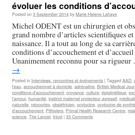
évoluer les conditions d’acc
Posted on
3 September 2014
by
Marie-Helene Lahaye
Michel ODENT est un chirurgien et obst
grand nombre d’articles scientifiques et 
naissance. Il a tout au long de sa carriè
conditions d’accouchement et d’accueil
Unanimement reconnu pour sa rigueu
→
Posted in
Interviews, rencontres et événements
|
Tagged
AAD
,
l'eau
,
accouchemnet à domicile
,
adrénaline
,
British Medical Jour
conditions d'accouchement
,
croyance
,
culture
,
épigénétique
,
exc
l'amour
,
humanité
,
instinct maternel protecteur agressif
,
médicali
naturelle
,
néocortex
,
obstétricien
,
ocytocine
,
ocytocine de synth
d'accouchement
,
Pithiviers
,
Primal Health Research Centre
,
rel
science
,
The Lancet
,
tricot
|
33 Comments