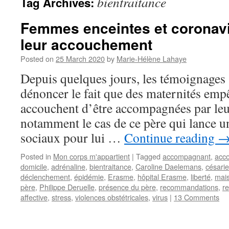
bientraitance
Tag Archives:
Femmes enceintes et coronavi
leur accouchement
Posted on
25 March 2020
by
Marie-Hélène Lahaye
Depuis quelques jours, les témoignages
dénoncer le fait que des maternités em
accouchent d’être accompagnées par leur
notamment le cas de ce père qui lance un
sociaux pour lui …
Continue reading
Posted in
Mon corps m'appartient
|
Tagged
accompagnant
,
acc
domicile
,
adrénaline
,
bientraitance
,
Caroline Daelemans
,
césari
déclenchement
,
épidémie
,
Erasme
,
hôpital Erasme
,
liberté
,
mai
père
,
Philippe Deruelle
,
présence du père
,
recommandations
,
r
affective
,
stress
,
violences obstétricales
,
virus
|
13 Comments