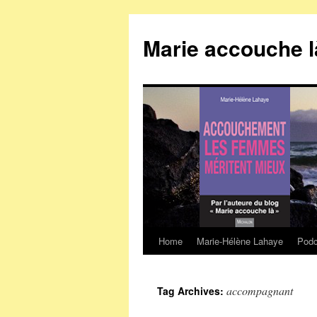
Marie accouche l
Home
Marie-Hélène Lahaye
Podc
Skip
to
accompagnant
Tag Archives:
content