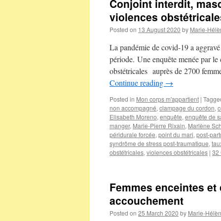
Conjoint interdit, ma
violences obstétricale
Posted on
13 August 2020
by
Marie-Hélè
La pandémie de covid-19 a aggravé l
période. Une enquête menée par le c
obstétricales auprès de 2700 femme
Continue reading
→
Posted in
Mon corps m'appartient
|
Tagge
non accompagné
,
clampage du cordon
,
c
Elisabeth Moreno
,
enquête
,
enquête de sa
manger
,
Marie-Pierre Rixain
,
Marlène Sc
péridurale forcée
,
point du mari
,
post-par
syndrôme de stress post-traumatique
,
tau
obstétricales
,
violences obstétricales
|
32
Femmes enceintes et 
accouchement
Posted on
25 March 2020
by
Marie-Hélè