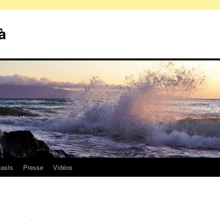
à
asts
Presse
Vidéos