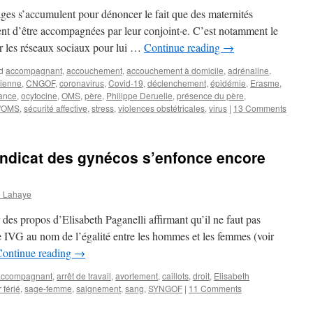
ges s’accumulent pour dénoncer le fait que des maternités
t d’être accompagnées par leur conjoint·e. C’est notamment le
ur les réseaux sociaux pour lui …
Continue reading
→
d
accompagnant
,
accouchement
,
accouchement à domicile
,
adrénaline
,
rienne
,
CNGOF
,
coronavirus
,
Covid-19
,
déclenchement
,
épidémie
,
Erasme
,
ance
,
ocytocine
,
OMS
,
père
,
Philippe Deruelle
,
présence du père
,
l'OMS
,
sécurité affective
,
stress
,
violences obstétricales
,
virus
|
13 Comments
syndicat des gynécos s’enfonce encore
e Lahaye
des propos d’Elisabeth Paganelli affirmant qu’il ne faut pas
une IVG au nom de l’égalité entre les hommes et les femmes (voir
Continue reading
→
accompagnant
,
arrêt de travail
,
avortement
,
caillots
,
droit
,
Elisabeth
r férié
,
sage-femme
,
saignement
,
sang
,
SYNGOF
|
11 Comments