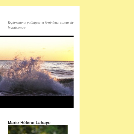
Explorations politiques et féministes autour de
la naissance
Marie-Hélène Lahaye