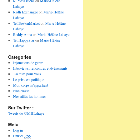
RubiosListens
on
Marie-Hélène
Lahaye
Radh Exchangee
on
Marie-Hélène
Lahaye
TellBostonMarket
on
Marie-Hélène
Lahaye
Reddy Anna
on
Marie-Hélène Lahaye
TellHappyStar
on
Marie-Hélène
Lahaye
Categories
Injonctions de genre
Interviews, rencontres et événements
J'ai testé pour vous
Le privé est politique
Mon corps m'appartient
Non classé
Nos alliés les hommes
Sur Twitter :
Tweets de @MHLahaye
Meta
Log in
Entries
RSS