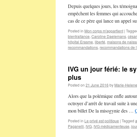
Depuis quelques jours, les témoigna
empêchent les femmes qui accouchen
cas de ce père qui lance un appel s
Posted in
Mon corps m'appartient
|
Tagge
bientraitance
,
Caroline Daelemans
,
césa
hôpital Erasme
,
liberté
,
maisons de naiss
recommandations
,
recommandations de 
IVG un jour férié: le 
plus
Posted on
21 June 2016
by
Marie-Helen
Alors que la polémique enfle autour 
octroyer d’arrêt de travail suite à 
mon billet De la misogynie des …
Posted in
Le privé est politique
|
Tagged
Paganelli
,
IVG
,
IVG médicamenteuse
,
jou