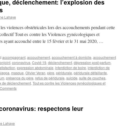
sque, déclenchement: l’explosion des
s
ne Lahaye
es violences obstétricales lors des accouchements pendant cette
ollectif Tout·es contre les Violences gynécologiques et
s ayant accouché entre le 15 février et le 31 mai 2020, …
d
accompagnant
,
accouchement
,
accouchement à domicile
,
accouchement
onjoint
,
coronavirus
,
Covid-19
,
déclenchement
,
dépression post-partum
,
tisfaction
,
expression abdominale
,
interdiction de boire
,
interdiction de
hiappa
,
masque
,
Olivier Veran
,
père
,
péridurale
,
péridurale défaillante
,
tum
,
présence du père
,
refus de péridurale
,
suicide
,
suite de couches
,
x de déclenchement
,
Tout·es contre les Violences gynécologiques et
 Comments
coronavirus: respectons leur
ne Lahaye