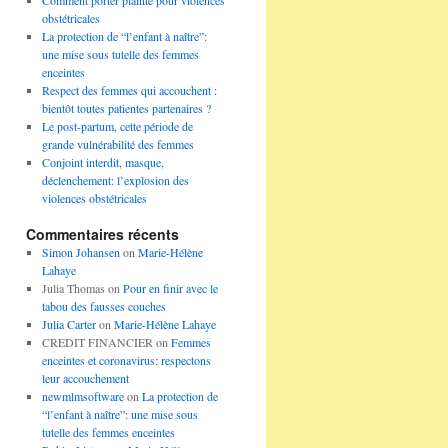
Comment porter plainte pour violences
obstétricales
La protection de “l’enfant à naître”:
une mise sous tutelle des femmes
enceintes
Respect des femmes qui accouchent :
bientôt toutes patientes partenaires ?
Le post-partum, cette période de
grande vulnérabilité des femmes
Conjoint interdit, masque,
déclenchement: l’explosion des
violences obstétricales
Commentaires récents
Simon Johansen
on
Marie-Hélène
Lahaye
Julia Thomas
on
Pour en finir avec le
tabou des fausses couches
Julia Carter
on
Marie-Hélène Lahaye
CREDIT FINANCIER
on
Femmes
enceintes et coronavirus: respectons
leur accouchement
newmlmsoftware
on
La protection de
“l’enfant à naître”: une mise sous
tutelle des femmes enceintes