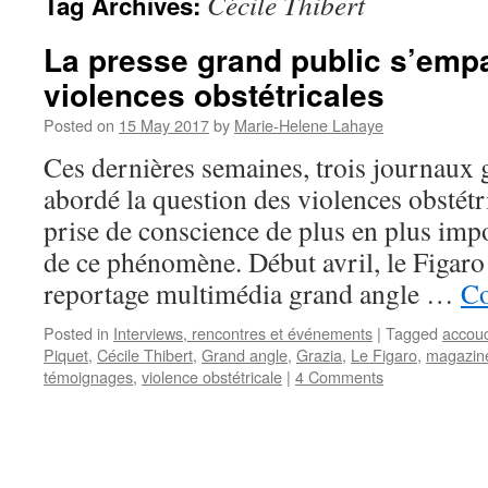
Cécile Thibert
Tag Archives:
La presse grand public s’emp
violences obstétricales
Posted on
15 May 2017
by
Marie-Helene Lahaye
Ces dernières semaines, trois journaux 
abordé la question des violences obstétr
prise de conscience de plus en plus impo
de ce phénomène. Début avril, le Figaro
reportage multimédia grand angle …
Co
Posted in
Interviews, rencontres et événements
|
Tagged
accou
Piquet
,
Cécile Thibert
,
Grand angle
,
Grazia
,
Le Figaro
,
magazine
témoignages
,
violence obstétricale
|
4 Comments