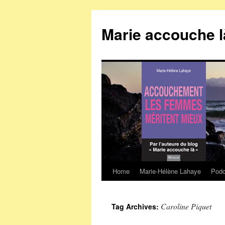
Marie accouche l
Home
Marie-Hélène Lahaye
Podc
Skip
to
Caroline Piquet
Tag Archives:
content