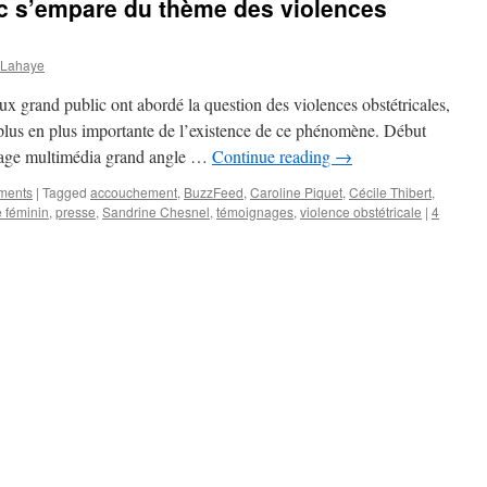
ic s’empare du thème des violences
 Lahaye
ux grand public ont abordé la question des violences obstétricales,
plus en plus importante de l’existence de ce phénomène. Début
ortage multimédia grand angle …
Continue reading
→
ements
|
Tagged
accouchement
,
BuzzFeed
,
Caroline Piquet
,
Cécile Thibert
,
 féminin
,
presse
,
Sandrine Chesnel
,
témoignages
,
violence obstétricale
|
4