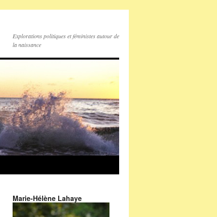
Explorations politiques et féministes autour de
la naissance
Marie-Hélène Lahaye