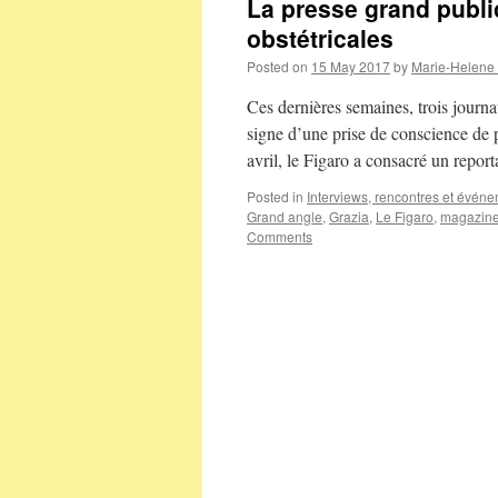
La presse grand publ
obstétricales
Posted on
15 May 2017
by
Marie-Helene
Ces dernières semaines, trois journa
signe d’une prise de conscience de 
avril, le Figaro a consacré un rep
Posted in
Interviews, rencontres et évén
Grand angle
,
Grazia
,
Le Figaro
,
magazine
Comments