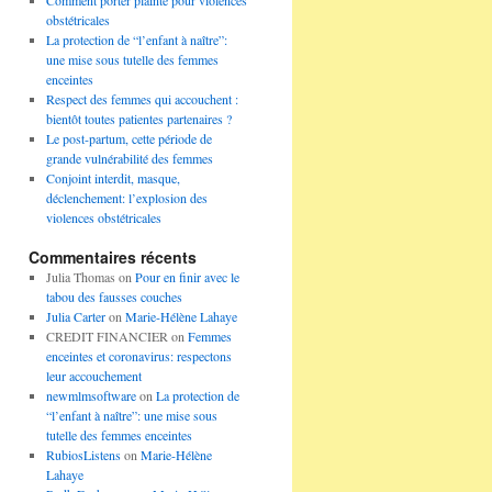
Comment porter plainte pour violences
obstétricales
La protection de “l’enfant à naître”:
une mise sous tutelle des femmes
enceintes
Respect des femmes qui accouchent :
bientôt toutes patientes partenaires ?
Le post-partum, cette période de
grande vulnérabilité des femmes
Conjoint interdit, masque,
déclenchement: l’explosion des
violences obstétricales
Commentaires récents
Julia Thomas
on
Pour en finir avec le
tabou des fausses couches
Julia Carter
on
Marie-Hélène Lahaye
CREDIT FINANCIER
on
Femmes
enceintes et coronavirus: respectons
leur accouchement
newmlmsoftware
on
La protection de
“l’enfant à naître”: une mise sous
tutelle des femmes enceintes
RubiosListens
on
Marie-Hélène
Lahaye