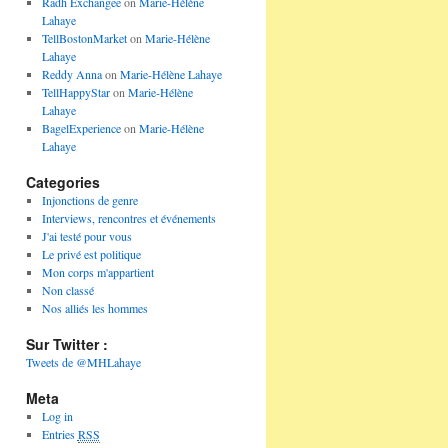
Radh Exchangee
on
Marie-Hélène
Lahaye
TellBostonMarket
on
Marie-Hélène
Lahaye
Reddy Anna
on
Marie-Hélène Lahaye
TellHappyStar
on
Marie-Hélène
Lahaye
BagelExperience
on
Marie-Hélène
Lahaye
Categories
Injonctions de genre
Interviews, rencontres et événements
J'ai testé pour vous
Le privé est politique
Mon corps m'appartient
Non classé
Nos alliés les hommes
Sur Twitter :
Tweets de @MHLahaye
Meta
Log in
Entries
RSS