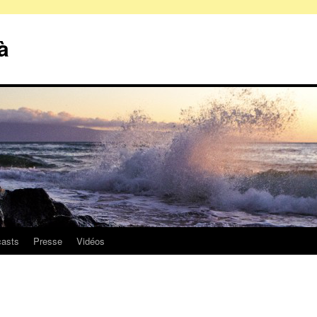
à
asts
Presse
Vidéos