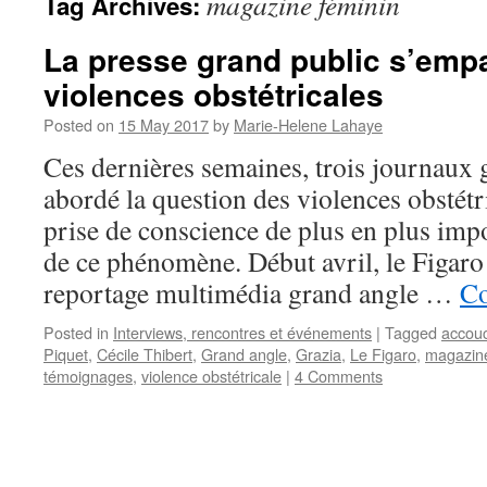
magazine féminin
Tag Archives:
La presse grand public s’emp
violences obstétricales
Posted on
15 May 2017
by
Marie-Helene Lahaye
Ces dernières semaines, trois journaux 
abordé la question des violences obstétr
prise de conscience de plus en plus impo
de ce phénomène. Début avril, le Figaro
reportage multimédia grand angle …
Co
Posted in
Interviews, rencontres et événements
|
Tagged
accou
Piquet
,
Cécile Thibert
,
Grand angle
,
Grazia
,
Le Figaro
,
magazine
témoignages
,
violence obstétricale
|
4 Comments