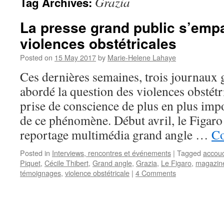
Grazia
Tag Archives:
La presse grand public s’emp
violences obstétricales
Posted on
15 May 2017
by
Marie-Helene Lahaye
Ces dernières semaines, trois journaux 
abordé la question des violences obstétr
prise de conscience de plus en plus impo
de ce phénomène. Début avril, le Figaro
reportage multimédia grand angle …
Co
Posted in
Interviews, rencontres et événements
|
Tagged
accou
Piquet
,
Cécile Thibert
,
Grand angle
,
Grazia
,
Le Figaro
,
magazine
témoignages
,
violence obstétricale
|
4 Comments