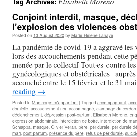
Elisabeth Moreno
Tag Archives:
Conjoint interdit, masque, dé
l’explosion des violences obst
Posted on
13 August 2020
by
Marie-Hélène Lahaye
La pandémie de covid-19 a aggravé les v
lors des accouchements pendant cette p
menée par le collectif Tout·es contre le
gynécologiques et obstétricales auprè
accouché entre le 15 février et le 31 m
reading
→
Posted in
Mon corps m'appartient
|
Tagged
accompagnant
,
acc
domicile
,
accouchement non accompagné
,
clampage du cordon
déclenchement
,
dépression post-partum
,
Elisabeth Moreno
,
enq
expression abdominale
,
interdiction de boire
,
interdiction de ma
Schiappa
,
masque
,
Olivier Veran
,
père
,
péridurale
,
péridurale dé
mari
,
post-partum
,
présence du père
,
refus de péridurale
,
suicid