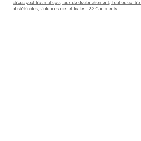
stress post-traumatique
,
taux de déclenchement
,
Tout·es contre
obstétricales
,
violences obstétricales
|
32 Comments