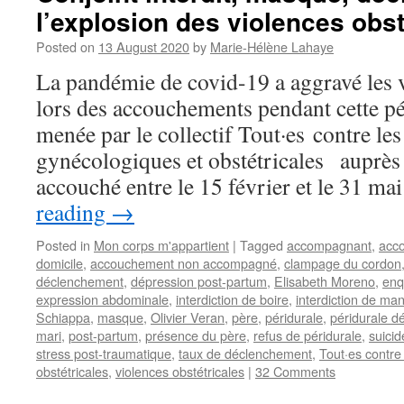
l’explosion des violences obst
Posted on
13 August 2020
by
Marie-Hélène Lahaye
La pandémie de covid-19 a aggravé les v
lors des accouchements pendant cette p
menée par le collectif Tout·es contre le
gynécologiques et obstétricales auprè
accouché entre le 15 février et le 31 m
reading
→
Posted in
Mon corps m'appartient
|
Tagged
accompagnant
,
acc
domicile
,
accouchement non accompagné
,
clampage du cordon
déclenchement
,
dépression post-partum
,
Elisabeth Moreno
,
enq
expression abdominale
,
interdiction de boire
,
interdiction de ma
Schiappa
,
masque
,
Olivier Veran
,
père
,
péridurale
,
péridurale dé
mari
,
post-partum
,
présence du père
,
refus de péridurale
,
suicid
stress post-traumatique
,
taux de déclenchement
,
Tout·es contre
obstétricales
,
violences obstétricales
|
32 Comments