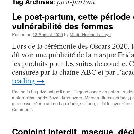
post-partum
Tag Archives:
Le post-partum, cette période
vulnérabilité des femmes
Posted on
18 August 2020
by
Marie-Hélène Lahaye
Lors de la cérémonie des Oscars 2020, 
dû voir une publicité de la marque Fri
les produits pour les suites de couche. Ce
censurée par la chaîne ABC et par l’a
reading
→
Posted in
Le privé est politique
|
Tagged
congé de paternité
,
dép
maternelles
,
Ingrid Bayot
,
kraamzorg
,
Maman Blues
,
périnée
,
p
grossesse
,
rééducation du périnée
,
solitude
,
suicide
,
syndrôme d
Comments
Conjoint interdit, masque, dé