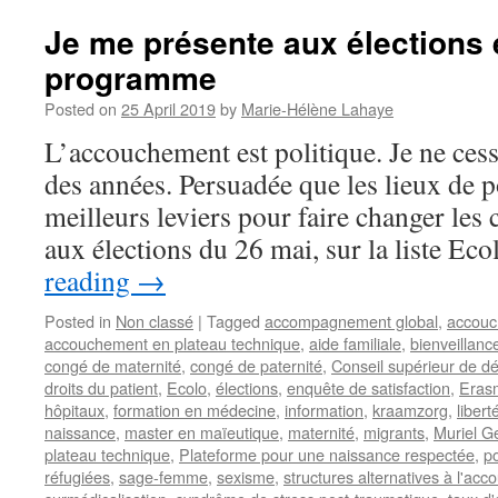
Je me présente aux élections 
programme
Posted on
25 April 2019
by
Marie-Hélène Lahaye
L’accouchement est politique. Je ne cess
des années. Persuadée que les lieux de p
meilleurs leviers pour faire changer les 
aux élections du 26 mai, sur la liste Ec
reading
→
Posted in
Non classé
|
Tagged
accompagnement global
,
accou
accouchement en plateau technique
,
aide familiale
,
bienveillanc
congé de maternité
,
congé de paternité
,
Conseil supérieur de d
droits du patient
,
Ecolo
,
élections
,
enquête de satisfaction
,
Eras
hôpitaux
,
formation en médecine
,
information
,
kraamzorg
,
libert
naissance
,
master en maïeutique
,
maternité
,
migrants
,
Muriel G
plateau technique
,
Plateforme pour une naissance respectée
,
po
réfugiées
,
sage-femme
,
sexisme
,
structures alternatives à l'ac