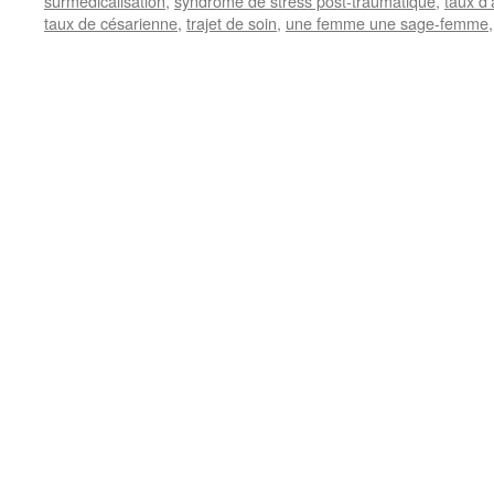
surmédicalisation
,
syndrôme de stress post-traumatique
,
taux d
taux de césarienne
,
trajet de soin
,
une femme une sage-femme