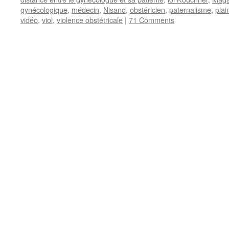
gynécologique
,
médecin
,
Nisand
,
obstéricien
,
paternalisme
,
plai
vidéo
,
viol
,
violence obstétricale
|
71 Comments