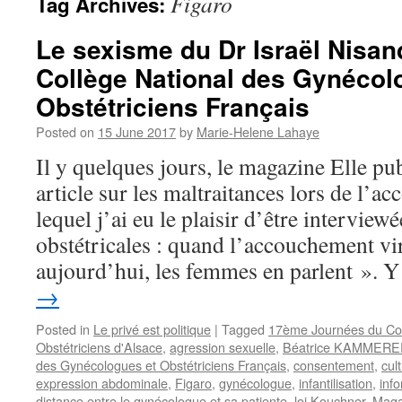
Figaro
Tag Archives:
Le sexisme du Dr Israël Nisan
Collège National des Gynécol
Obstétriciens Français
Posted on
15 June 2017
by
Marie-Helene Lahaye
Il y quelques jours, le magazine Elle pub
article sur les maltraitances lors de l’
lequel j’ai eu le plaisir d’être interview
obstétricales : quand l’accouchement vi
aujourd’hui, les femmes en parlent ».
→
Posted in
Le privé est politique
|
Tagged
17ème Journées du Col
Obstétriciens d'Alsace
,
agression sexuelle
,
Béatrice KAMMERE
des Gynécologues et Obstétriciens Français
,
consentement
,
cul
expression abdominale
,
Figaro
,
gynécologue
,
infantilisation
,
inf
distance entre le gynécologue et sa patiente
,
loi Kouchner
,
Maga