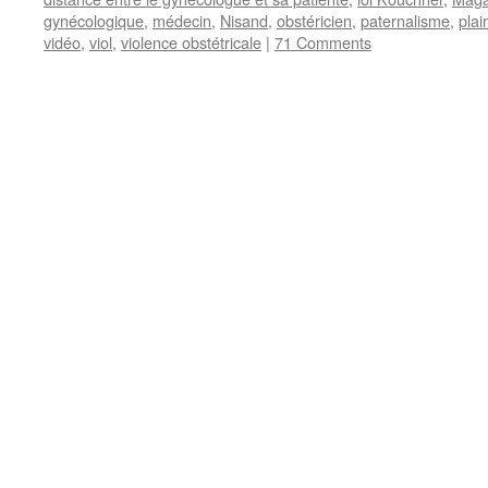
gynécologique
,
médecin
,
Nisand
,
obstéricien
,
paternalisme
,
plai
vidéo
,
viol
,
violence obstétricale
|
71 Comments