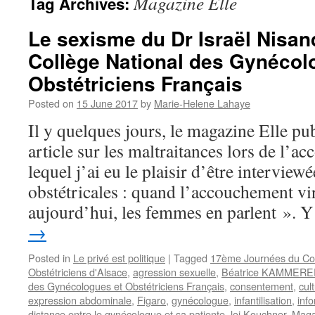
Magazine Elle
Tag Archives:
Le sexisme du Dr Israël Nisan
Collège National des Gynécol
Obstétriciens Français
Posted on
15 June 2017
by
Marie-Helene Lahaye
Il y quelques jours, le magazine Elle pub
article sur les maltraitances lors de l’
lequel j’ai eu le plaisir d’être interview
obstétricales : quand l’accouchement vi
aujourd’hui, les femmes en parlent ».
→
Posted in
Le privé est politique
|
Tagged
17ème Journées du Col
Obstétriciens d'Alsace
,
agression sexuelle
,
Béatrice KAMMERE
des Gynécologues et Obstétriciens Français
,
consentement
,
cul
expression abdominale
,
Figaro
,
gynécologue
,
infantilisation
,
inf
distance entre le gynécologue et sa patiente
,
loi Kouchner
,
Maga