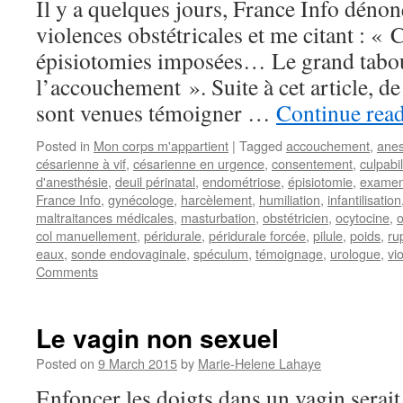
Il y a quelques jours, France Info dénonç
violences obstétricales et me citant : « 
épisiotomies imposées… Le grand tabou
l’accouchement ». Suite à cet article,
sont venues témoigner …
Continue rea
Posted in
Mon corps m'appartient
|
Tagged
accouchement
,
anes
césarienne à vif
,
césarienne en urgence
,
consentement
,
culpabil
d'anesthésie
,
deuil périnatal
,
endométriose
,
épisiotomie
,
examen
France Info
,
gynécologe
,
harcèlement
,
humiliation
,
infantilisation
maltraitances médicales
,
masturbation
,
obstétricien
,
ocytocine
,
o
col manuellement
,
péridurale
,
péridurale forcée
,
pilule
,
poids
,
ru
eaux
,
sonde endovaginale
,
spéculum
,
témoignage
,
urologue
,
vio
Comments
Le vagin non sexuel
Posted on
9 March 2015
by
Marie-Helene Lahaye
Enfoncer les doigts dans un vagin serait