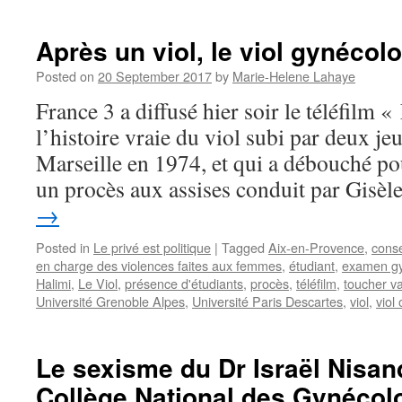
Après un viol, le viol gynécol
Posted on
20 September 2017
by
Marie-Helene Lahaye
France 3 a diffusé hier soir le téléfilm «
l’histoire vraie du viol subi par deux je
Marseille en 1974, et qui a débouché pou
un procès aux assises conduit par Gisè
→
Posted in
Le privé est politique
|
Tagged
Aix-en-Provence
,
cons
en charge des violences faites aux femmes
,
étudiant
,
examen gy
Halimi
,
Le Viol
,
présence d'étudiants
,
procès
,
téléfilm
,
toucher va
Université Grenoble Alpes
,
Université Paris Descartes
,
viol
,
viol 
Le sexisme du Dr Israël Nisan
Collège National des Gynécol