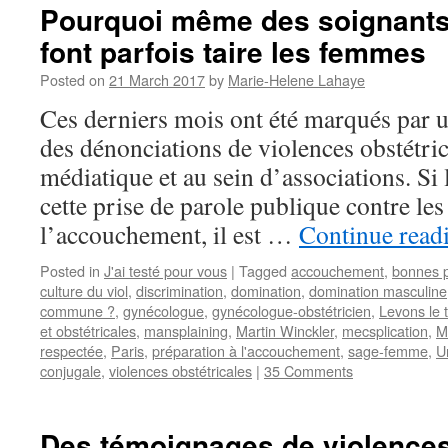
Pourquoi même des soignants
font parfois taire les femmes
Posted on
21 March 2017
by
Marie-Helene Lahaye
Ces derniers mois ont été marqués par un
des dénonciations de violences obstétric
médiatique et au sein d’associations. Si 
cette prise de parole publique contre le
l’accouchement, il est …
Continue read
Posted in
J'ai testé pour vous
|
Tagged
accouchement
,
bonnes p
culture du viol
,
discrimination
,
domination
,
domination masculine
commune ?
,
gynécologue
,
gynécologue-obstétricien
,
Levons le 
et obstétricales
,
mansplaining
,
Martin Winckler
,
mecsplication
,
M
respectée
,
Paris
,
préparation à l'accouchement
,
sage-femme
,
U
conjugale
,
violences obstétricales
|
35 Comments
Des témoignages de violences