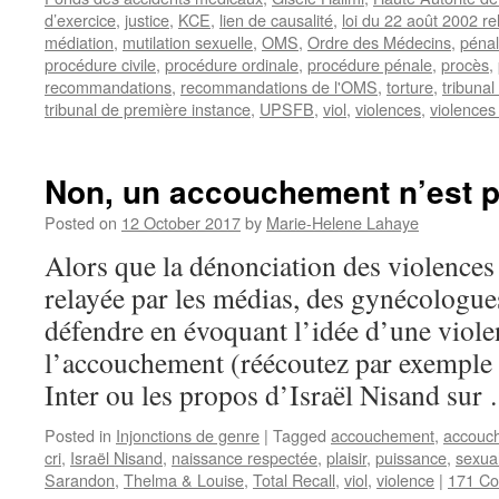
d’exercice
,
justice
,
KCE
,
lien de causalité
,
loi du 22 août 2002 rel
médiation
,
mutilation sexuelle
,
OMS
,
Ordre des Médecins
,
pénal
procédure civile
,
procédure ordinale
,
procédure pénale
,
procès
,
recommandations
,
recommandations de l'OMS
,
torture
,
tribunal
tribunal de première instance
,
UPSFB
,
viol
,
violences
,
violences
Non, un accouchement n’est pa
Posted on
12 October 2017
by
Marie-Helene Lahaye
Alors que la dénonciation des violences 
relayée par les médias, des gynécologues
défendre en évoquant l’idée d’une viole
l’accouchement (réécoutez par exemple 
Inter ou les propos d’Israël Nisand su
Posted in
Injonctions de genre
|
Tagged
accouchement
,
accouch
cri
,
Israël Nisand
,
naissance respectée
,
plaisir
,
puissance
,
sexual
Sarandon
,
Thelma & Louise
,
Total Recall
,
viol
,
violence
|
171 C