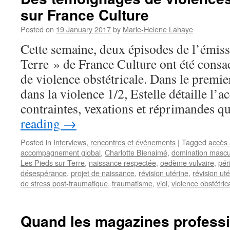
sur France Culture
Posted on
19 January 2017
by
Marie-Helene Lahaye
Cette semaine, deux épisodes de l’émiss
Terre » de France Culture ont été consa
de violence obstétricale. Dans le premi
dans la violence 1/2, Estelle détaille l’
contraintes, vexations et réprimandes 
reading
→
Posted in
Interviews, rencontres et événements
|
Tagged
accès 
accompagnement global
,
Charlotte Bienaimé
,
domination mascu
Les Pieds sur Terre
,
naissance respectée
,
oedème vulvaire
,
pér
désespérance
,
projet de naissance
,
révision utérine
,
révision uté
de stress post-traumatique
,
traumatisme
,
viol
,
violence obstétric
Quand les magazines professi