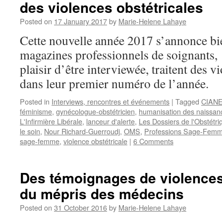
des violences obstétricales
Posted on
17 January 2017
by
Marie-Helene Lahaye
Cette nouvelle année 2017 s’annonce bie
magazines professionnels de soignants, p
plaisir d’être interviewée, traitent des v
dans leur premier numéro de l’année.
Posted in
Interviews, rencontres et événements
|
Tagged
CIAN
féminisme
,
gynécologue-obstétricien
,
humanisation des naissan
L'Infirmière Libérale
,
lanceur d'alerte
,
Les Dossiers de l'Obstétri
le soin
,
Nour Richard-Guerroudj
,
OMS
,
Professions Sage-Fem
sage-femme
,
violence obstétricale
|
6 Comments
Des témoignages de violences 
du mépris des médecins
Posted on
31 October 2016
by
Marie-Helene Lahaye