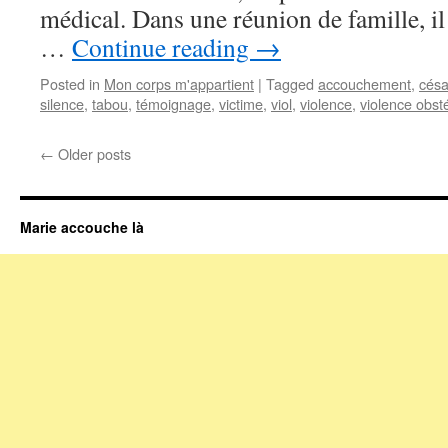
médical. Dans une réunion de famille, il
…
Continue reading
→
Posted in
Mon corps m'appartient
|
Tagged
accouchement
,
césa
silence
,
tabou
,
témoignage
,
victime
,
viol
,
violence
,
violence obsté
←
Older posts
Marie accouche là