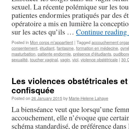
sexuel. La récente polémique sur les to
patientes endormies pratiqués par des ét
opératoire a mis en lumière la concept
sur les actes qu’ils …
Continue reading
Posted in
Mon corps m'appartient
|
Tagged
accouchement orga
consentement
,
étudiant
,
fantasme
,
formation en médecine
,
gyné
masturbation
,
patiente endormie
,
présence d'étudiants
,
pudibon
sexualité
,
toucher vaginal
,
vagin
,
viol
,
violence obstétricale
|
30 
Les violences obstétricales et
confisquée
Posted on
26 January 2015
by
Marie-Helene Lahaye
La bienséance veut que lorsqu’une femm
accouchement, elle n’évoque que certains
schéma standardisé, de préférence dans l