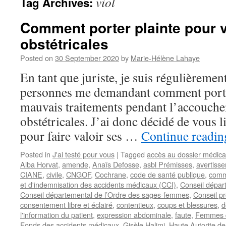
viol
Tag Archives:
Comment porter plainte pour 
obstétricales
Posted on
30 September 2020
by
Marie-Hélène Lahaye
En tant que juriste, je suis régulièremen
personnes me demandant comment porter
mauvais traitements pendant l’accouche
obstétricales. J’ai donc décidé de vous l
pour faire valoir ses …
Continue readi
Posted in
J'ai testé pour vous
|
Tagged
accès au dossier médica
Alba Horvat
,
amende
,
Anaïs Defosse
,
asbl Prémisses
,
avertiss
CIANE
,
civile
,
CNGOF
,
Cochrane
,
code de santé publique
,
comm
et d'indemnisation des accidents médicaux (CCI)
,
Conseil dépar
Conseil départemental de l’Ordre des sages-femmes
,
Conseil pr
consentement libre et éclairé
,
contentieux
,
coups et blessures
,
l'information du patient
,
expression abdominale
,
faute
,
Femmes d
Fonds des accidents médicaux
,
Gisèle Halimi
,
Haute Autorite d