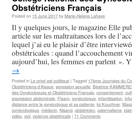
Obstétriciens Français
Posted on
15 June 2017
by
Marie-Helene Lahaye
Il y quelques jours, le magazine Elle pub
article sur les maltraitances lors de l’
lequel j’ai eu le plaisir d’être interview
obstétricales : quand l’accouchement vi
aujourd’hui, les femmes en parlent ».
→
Posted in
Le privé est politique
|
Tagged
17ème Journées du Col
Obstétriciens d'Alsace
,
agression sexuelle
,
Béatrice KAMMERE
des Gynécologues et Obstétriciens Français
,
consentement
,
cul
expression abdominale
,
Figaro
,
gynécologue
,
infantilisation
,
inf
distance entre le gynécologue et sa patiente
,
loi Kouchner
,
Maga
gynécologique
,
médecin
,
Nisand
,
obstéricien
,
paternalisme
,
plai
vidéo
,
viol
,
violence obstétricale
|
71 Comments