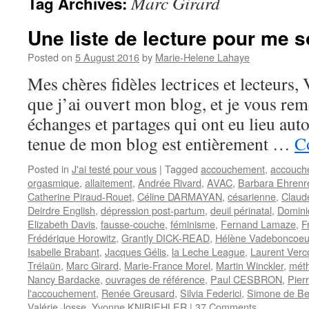
Marc Girard
Tag Archives:
Une liste de lecture pour me s
Posted on
5 August 2016
by
Marie-Helene Lahaye
Mes chères fidèles lectrices et lecteurs, 
que j’ai ouvert mon blog, et je vous rem
échanges et partages qui ont eu lieu auto
tenue de mon blog est entièrement …
C
Posted in
J'ai testé pour vous
|
Tagged
accouchement
,
accouch
orgasmique
,
allaitement
,
Andrée Rivard
,
AVAC
,
Barbara Ehrenr
Catherine Piraud-Rouet
,
Céline DARMAYAN
,
césarienne
,
Claud
Deirdre English
,
dépression post-partum
,
deuil périnatal
,
Domin
Elizabeth Davis
,
fausse-couche
,
féminisme
,
Fernand Lamaze
,
F
Frédérique Horowitz
,
Grantly DICK-READ
,
Hélène Vadeboncoeu
Isabelle Brabant
,
Jacques Gélis
,
la Leche League
,
Laurent Verc
Trélaün
,
Marc Girard
,
Marie-France Morel
,
Martin Winckler
,
mét
Nancy Bardacke
,
ouvrages de référence
,
Paul CESBRON
,
Pier
l'accouchement
,
Renée Greusard
,
Silvia Federici
,
Simone de Be
Valérie Josse
,
Yvonne KNIBIEHLER
|
37 Comments