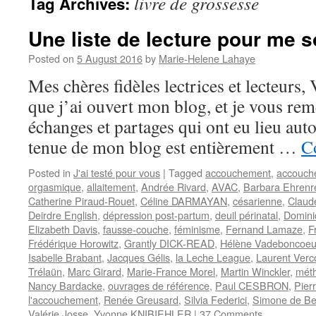
livre de grossesse
Tag Archives:
Une liste de lecture pour me s
Posted on
5 August 2016
by
Marie-Helene Lahaye
Mes chères fidèles lectrices et lecteurs, 
que j’ai ouvert mon blog, et je vous rem
échanges et partages qui ont eu lieu auto
tenue de mon blog est entièrement …
C
Posted in
J'ai testé pour vous
|
Tagged
accouchement
,
accouch
orgasmique
,
allaitement
,
Andrée Rivard
,
AVAC
,
Barbara Ehrenr
Catherine Piraud-Rouet
,
Céline DARMAYAN
,
césarienne
,
Claud
Deirdre English
,
dépression post-partum
,
deuil périnatal
,
Domin
Elizabeth Davis
,
fausse-couche
,
féminisme
,
Fernand Lamaze
,
F
Frédérique Horowitz
,
Grantly DICK-READ
,
Hélène Vadeboncoeu
Isabelle Brabant
,
Jacques Gélis
,
la Leche League
,
Laurent Verc
Trélaün
,
Marc Girard
,
Marie-France Morel
,
Martin Winckler
,
mét
Nancy Bardacke
,
ouvrages de référence
,
Paul CESBRON
,
Pier
l'accouchement
,
Renée Greusard
,
Silvia Federici
,
Simone de Be
Valérie Josse
,
Yvonne KNIBIEHLER
|
37 Comments