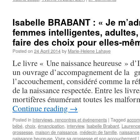
Isabelle BRABANT : « Je m’ad
femmes intelligentes, adultes
faire des choix pour elles-mêm
Posted on
24 April 2014
by
Marie-Helene Lahaye
Le livre « Une naissance heureuse » d
un ouvrage d’accompagnement de la gro
l’accouchement, considéré comme la réf
de la naissance respectée. Entre les livr
mortifères énumérant toutes les malfo
Continue reading
→
Posted in
Interviews, rencontres et événements
|
Tagged
accom
bébé
,
choix
,
émancipation
,
interview
,
Isabelle Brabant
,
Laurenc
grossesse
,
maison de naissance
,
médecin de famille
,
naissance
naissance heureuse
,
Vivre sa grossesse et son accouchement
|