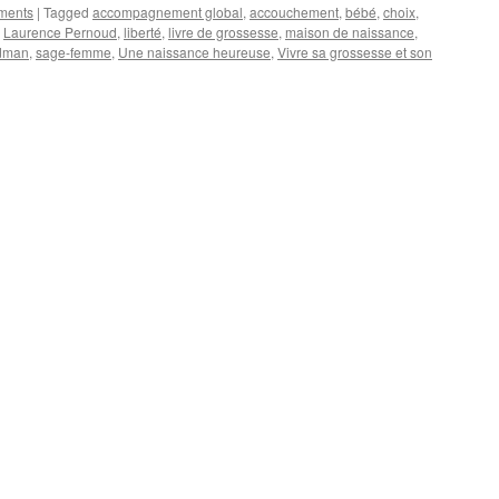
ements
|
Tagged
accompagnement global
,
accouchement
,
bébé
,
choix
,
,
Laurence Pernoud
,
liberté
,
livre de grossesse
,
maison de naissance
,
dman
,
sage-femme
,
Une naissance heureuse
,
Vivre sa grossesse et son