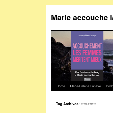
Marie accouche l
Home
Marie-Hélène Lahaye
Podc
Skip
to
naissance
Tag Archives:
content