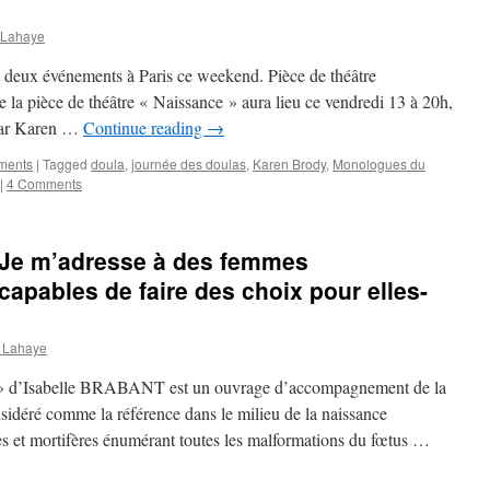
 Lahaye
r à deux événements à Paris ce weekend. Pièce de théâtre
 la pièce de théâtre « Naissance » aura lieu ce vendredi 13 à 20h,
e par Karen …
Continue reading
→
ements
|
Tagged
doula
,
journée des doulas
,
Karen Brody
,
Monologues du
|
4 Comments
 Je m’adresse à des femmes
 capables de faire des choix pour elles-
 Lahaye
e » d’Isabelle BRABANT est un ouvrage d’accompagnement de la
sidéré comme la référence dans le milieu de la naissance
nes et mortifères énumérant toutes les malformations du fœtus …