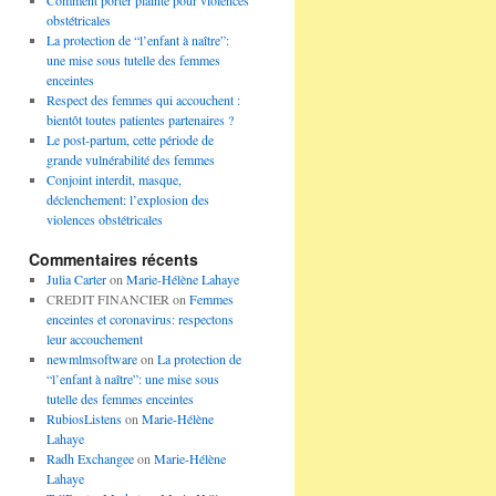
Comment porter plainte pour violences
obstétricales
La protection de “l’enfant à naître”:
une mise sous tutelle des femmes
enceintes
Respect des femmes qui accouchent :
bientôt toutes patientes partenaires ?
Le post-partum, cette période de
grande vulnérabilité des femmes
Conjoint interdit, masque,
déclenchement: l’explosion des
violences obstétricales
Commentaires récents
Julia Carter
on
Marie-Hélène Lahaye
CREDIT FINANCIER
on
Femmes
enceintes et coronavirus: respectons
leur accouchement
newmlmsoftware
on
La protection de
“l’enfant à naître”: une mise sous
tutelle des femmes enceintes
RubiosListens
on
Marie-Hélène
Lahaye
Radh Exchangee
on
Marie-Hélène
Lahaye