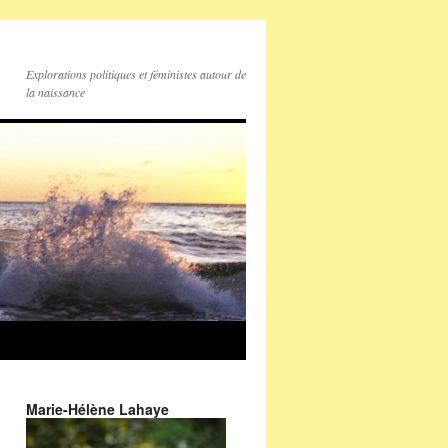
Explorations politiques et féministes autour de
la naissance
Marie-Hélène Lahaye