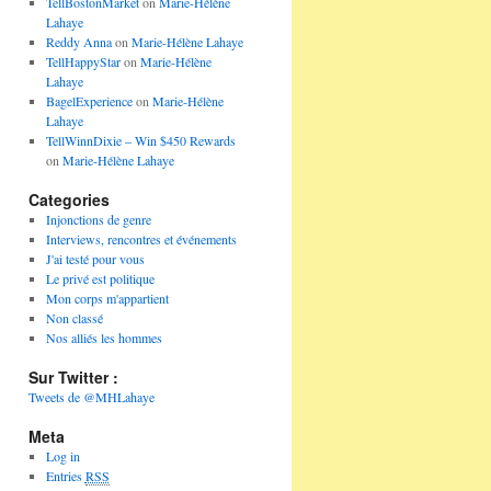
TellBostonMarket
on
Marie-Hélène
Lahaye
Reddy Anna
on
Marie-Hélène Lahaye
TellHappyStar
on
Marie-Hélène
Lahaye
BagelExperience
on
Marie-Hélène
Lahaye
TellWinnDixie – Win $450 Rewards
on
Marie-Hélène Lahaye
Categories
Injonctions de genre
Interviews, rencontres et événements
J'ai testé pour vous
Le privé est politique
Mon corps m'appartient
Non classé
Nos alliés les hommes
Sur Twitter :
Tweets de @MHLahaye
Meta
Log in
Entries
RSS