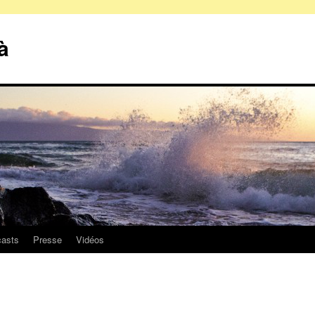
à
asts
Presse
Vidéos