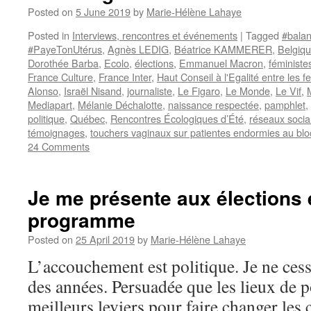
Posted on
5 June 2019
by
Marie-Hélène Lahaye
Posted in
Interviews, rencontres et événements
|
Tagged
#bala
#PayeTonUtérus
,
Agnès LEDIG
,
Béatrice KAMMERER
,
Belgiq
Dorothée Barba
,
Ecolo
,
élections
,
Emmanuel Macron
,
féministe
France Culture
,
France Inter
,
Haut Conseil à l'Egalité entre les
Alonso
,
Israël Nisand
,
journaliste
,
Le Figaro
,
Le Monde
,
Le Vif
,
Mediapart
,
Mélanie Déchalotte
,
naissance respectée
,
pamphlet
,
politique
,
Québec
,
Rencontres Écologiques d’Été
,
réseaux soci
témoignages
,
touchers vaginaux sur patientes endormies au blo
24 Comments
Je me présente aux élections 
programme
Posted on
25 April 2019
by
Marie-Hélène Lahaye
L’accouchement est politique. Je ne cess
des années. Persuadée que les lieux de p
meilleurs leviers pour faire changer les 