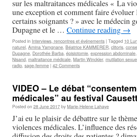
sur les maltraitances médicales « La vio
une exception et comment faire évoluer 
certains soignants ? » avec le médecin 
Dupagne et le …
Continue reading
→
Posted in
Interviews, rencontres et événements
|
Tagged
10 Lu
naturel
,
Amina Yamgnane
,
Béatrice KAMMERER
,
clitoris
,
cons
Dupagne
,
Dorothée Barba
,
épisiotomie
,
expression abdominale
Nisand
,
maltraitance médicale
,
Martin Winckler
,
mutilation sexue
radio
,
sage-femme
|
42 Comments
VIDEO – Le débat “consentem
médicales” au festival Causet
Posted on
28 June 2017
by
Marie-Helene Lahaye
J’ai eu le plaisir de débattre sur le th
violences médicales. L’influence des ré
diffusion des droits des patientes ? dim