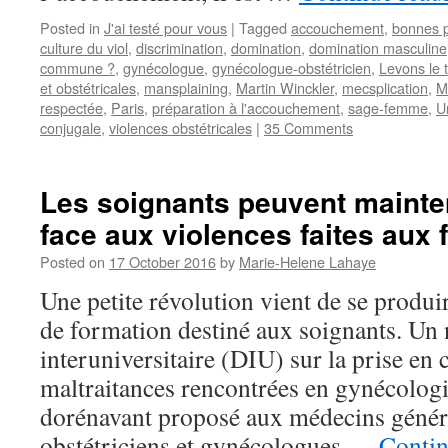
Posted in
J'ai testé pour vous
|
Tagged
accouchement
,
bonnes p
culture du viol
,
discrimination
,
domination
,
domination masculine
commune ?
,
gynécologue
,
gynécologue-obstétricien
,
Levons le 
et obstétricales
,
mansplaining
,
Martin Winckler
,
mecsplication
,
M
respectée
,
Paris
,
préparation à l'accouchement
,
sage-femme
,
U
conjugale
,
violences obstétricales
|
35 Comments
Les soignants peuvent mainte
face aux violences faites aux
Posted on
17 October 2016
by
Marie-Helene Lahaye
Une petite révolution vient de se produ
de formation destiné aux soignants. U
interuniversitaire (DIU) sur la prise en 
maltraitances rencontrées en gynécologi
dorénavant proposé aux médecins généra
obstétriciens et gynécologues …
Contin