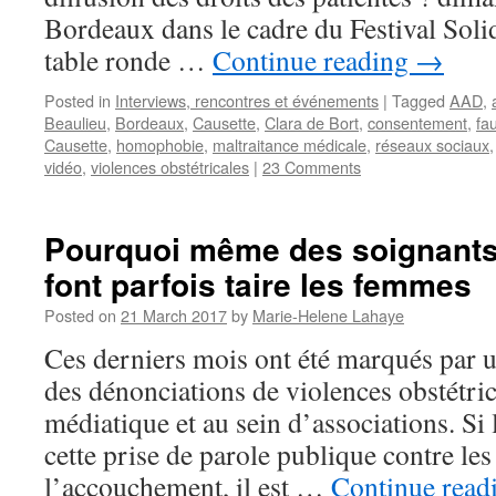
Bordeaux dans le cadre du Festival Soli
table ronde …
Continue reading
→
Posted in
Interviews, rencontres et événements
|
Tagged
AAD
,
Beaulieu
,
Bordeaux
,
Causette
,
Clara de Bort
,
consentement
,
fa
Causette
,
homophobie
,
maltraitance médicale
,
réseaux sociaux
vidéo
,
violences obstétricales
|
23 Comments
Pourquoi même des soignants
font parfois taire les femmes
Posted on
21 March 2017
by
Marie-Helene Lahaye
Ces derniers mois ont été marqués par un
des dénonciations de violences obstétric
médiatique et au sein d’associations. Si 
cette prise de parole publique contre le
l’accouchement, il est …
Continue read