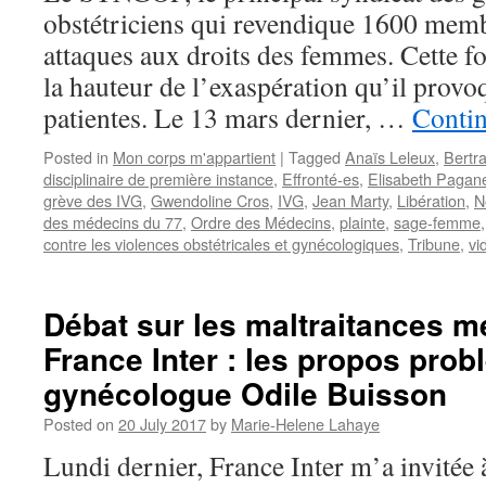
obstétriciens qui revendique 1600 membr
attaques aux droits des femmes. Cette fois
la hauteur de l’exaspération qu’il provo
patientes. Le 13 mars dernier, …
Conti
Posted in
Mon corps m'appartient
|
Tagged
Anaïs Leleux
,
Bertr
disciplinaire de première instance
,
Effronté-es
,
Elisabeth Pagane
grève des IVG
,
Gwendoline Cros
,
IVG
,
Jean Marty
,
Libération
,
N
des médecins du 77
,
Ordre des Médecins
,
plainte
,
sage-femme
contre les violences obstétricales et gynécologiques
,
Tribune
,
vi
Débat sur les maltraitances m
France Inter : les propos prob
gynécologue Odile Buisson
Posted on
20 July 2017
by
Marie-Helene Lahaye
Lundi dernier, France Inter m’a invitée 