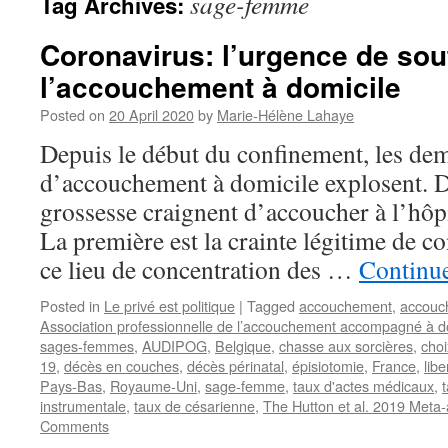
sage-femme
Tag Archives:
Coronavirus: l’urgence de sou
l’accouchement à domicile
Posted on
20 April 2020
by
Marie-Hélène Lahaye
Depuis le début du confinement, les de
d’accouchement à domicile explosent. D
grossesse craignent d’accoucher à l’hôp
La première est la crainte légitime de co
ce lieu de concentration des …
Continu
Posted in
Le privé est politique
|
Tagged
accouchement
,
accouc
Association professionnelle de l’accouchement accompagné à d
sages-femmes
,
AUDIPOG
,
Belgique
,
chasse aux sorcières
,
choi
19
,
décès en couches
,
décès périnatal
,
épisiotomie
,
France
,
libe
Pays-Bas
,
Royaume-Uni
,
sage-femme
,
taux d'actes médicaux
,
instrumentale
,
taux de césarienne
,
The Hutton et al. 2019 Meta-
Comments