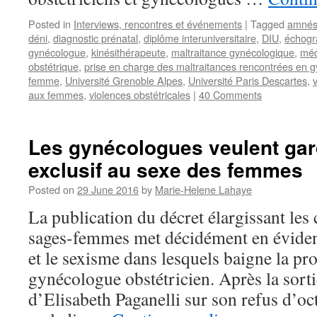
Posted in
Interviews, rencontres et événements
|
Tagged
amnés
déni
,
diagnostic prénatal
,
diplôme interuniversitaire
,
DIU
,
échogr
gynécologue
,
kinésithérapeute
,
maltraitance gynécologique
,
méd
obstétrique
,
prise en charge des maltraitances rencontrées en g
femme
,
Université Grenoble Alpes
,
Université Paris Descartes
,
aux femmes
,
violences obstétricales
|
40 Comments
Les gynécologues veulent gar
exclusif au sexe des femmes
Posted on
29 June 2016
by
Marie-Helene Lahaye
La publication du décret élargissant le
sages-femmes met décidément en éviden
et le sexisme dans lesquels baigne la pr
gynécologue obstétricien. Après la sorti
d’Elisabeth Paganelli sur son refus d’oc