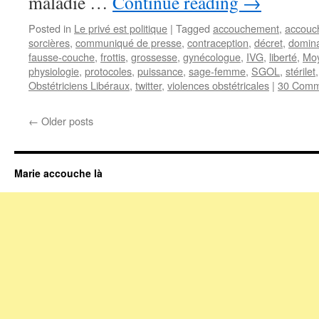
maladie …
Continue reading
→
Posted in
Le privé est politique
|
Tagged
accouchement
,
accouc
sorcières
,
communiqué de presse
,
contraception
,
décret
,
domina
fausse-couche
,
frottis
,
grossesse
,
gynécologue
,
IVG
,
liberté
,
Mo
physiologie
,
protocoles
,
puissance
,
sage-femme
,
SGOL
,
stérilet
Obstétriciens Libéraux
,
twitter
,
violences obstétricales
|
30 Comm
←
Older posts
Marie accouche là