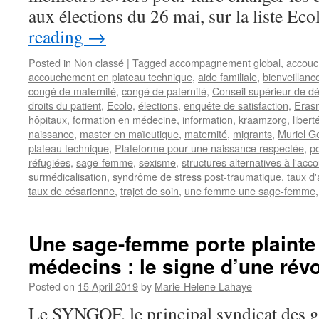
aux élections du 26 mai, sur la liste Ec
reading
→
Posted in
Non classé
|
Tagged
accompagnement global
,
accou
accouchement en plateau technique
,
aide familiale
,
bienveillanc
congé de maternité
,
congé de paternité
,
Conseil supérieur de d
droits du patient
,
Ecolo
,
élections
,
enquête de satisfaction
,
Eras
hôpitaux
,
formation en médecine
,
information
,
kraamzorg
,
libert
naissance
,
master en maïeutique
,
maternité
,
migrants
,
Muriel G
plateau technique
,
Plateforme pour une naissance respectée
,
po
réfugiées
,
sage-femme
,
sexisme
,
structures alternatives à l'ac
surmédicalisation
,
syndrôme de stress post-traumatique
,
taux d
taux de césarienne
,
trajet de soin
,
une femme une sage-femme
Une sage-femme porte plainte
médecins : le signe d’une révo
Posted on
15 April 2019
by
Marie-Helene Lahaye
Le SYNGOF, le principal syndicat des 