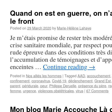
Quand on est en guerre, on n
le front
Posted on
29 March 2020
by
Marie-Hélène Lahaye
Je m’étais promise de rester très modéré
crise sanitaire mondiale, par respect pou
rude épreuve dans des conditions très di
l’accumulation de témoignages et d’app
enceintes …
Continue reading
→
Posted in
Nos alliés les hommes
|
Tagged
AAD
,
accouchement
confinement
,
coronavirus
,
Covid-19
,
déclenchement
,
Grand Est
parent
,
péridurale
,
peur
,
Philippe Deruelle
,
présence du père
,
re
femme
,
urgence
,
violences obstétricales
,
virus
|
67 Comments
Mon blog Marie Accouche Là 