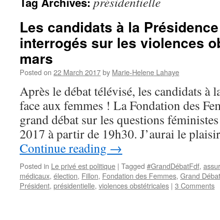
présidentielle
Tag Archives:
Les candidats à la Présidence
interrogés sur les violences ob
mars
Posted on
22 March 2017
by
Marie-Helene Lahaye
Après le débat télévisé, les candidats à 
face aux femmes ! La Fondation des Fe
grand débat sur les questions féministe
2017 à partir de 19h30. J’aurai le plaisi
Continue reading
→
Posted in
Le privé est politique
|
Tagged
#GrandDébatFdf
,
assu
médicaux
,
élection
,
Fillon
,
Fondation des Femmes
,
Grand Déba
Président
,
présidentielle
,
violences obstétricales
|
3 Comments