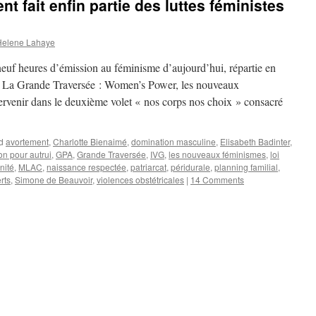
nt fait enfin partie des luttes féministes
Helene Lahaye
neuf heures d’émission au féminisme d’aujourd’hui, répartie en
e « La Grande Traversée : Women’s Power, les nouveaux
ntervenir dans le deuxième volet « nos corps nos choix » consacré
d
avortement
,
Charlotte Bienaimé
,
domination masculine
,
Elisabeth Badinter
,
on pour autrui
,
GPA
,
Grande Traversée
,
IVG
,
les nouveaux féminismes
,
loi
nité
,
MLAC
,
naissance respectée
,
patriarcat
,
péridurale
,
planning familial
,
rts
,
Simone de Beauvoir
,
violences obstétricales
|
14 Comments