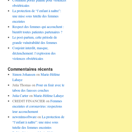
Comment porter plainte pour violences
obstétricales
La protection de “l’enfant à naître”:
une mise sous tutelle des femmes
enceintes
Respect des femmes qui accouchent :
bientôt toutes patientes partenaires ?
Le post-partum, cette période de
grande vulnérabilité des femmes
Conjoint interdit, masque,
déclenchement: l’explosion des
violences obstétricales
Commentaires récents
Simon Johansen
on
Marie-Hélène
Lahaye
Julia Thomas
on
Pour en finir avec le
tabou des fausses couches
Julia Carter
on
Marie-Hélène Lahaye
CREDIT FINANCIER
on
Femmes
enceintes et coronavirus: respectons
leur accouchement
newmlmsoftware
on
La protection de
“l’enfant à naître”: une mise sous
tutelle des femmes enceintes