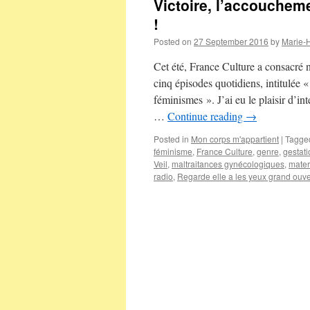
Victoire, l’accoucheme
!
Posted on
27 September 2016
by
Marie-
Cet été, France Culture a consacré 
cinq épisodes quotidiens, intitulé
féminismes ». J’ai eu le plaisir d’i
…
Continue reading
→
Posted in
Mon corps m'appartient
|
Tagge
féminisme
,
France Culture
,
genre
,
gestati
Veil
,
maltraitances gynécologiques
,
mater
radio
,
Regarde elle a les yeux grand ouve