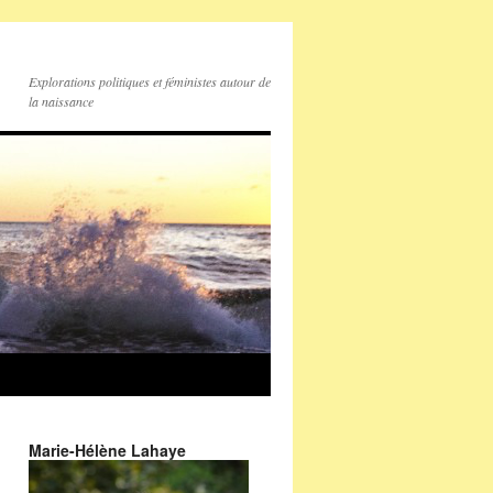
Explorations politiques et féministes autour de
la naissance
Marie-Hélène Lahaye