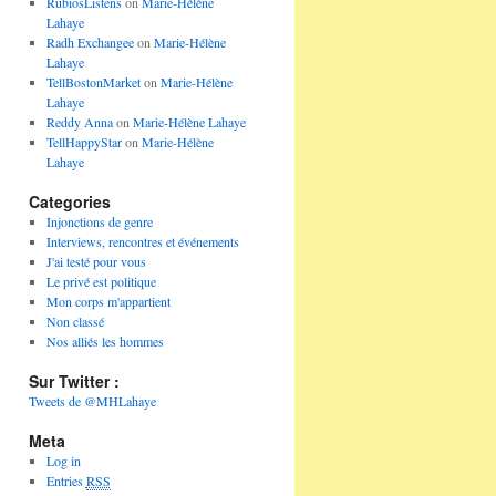
RubiosListens
on
Marie-Hélène
Lahaye
Radh Exchangee
on
Marie-Hélène
Lahaye
TellBostonMarket
on
Marie-Hélène
Lahaye
Reddy Anna
on
Marie-Hélène Lahaye
TellHappyStar
on
Marie-Hélène
Lahaye
Categories
Injonctions de genre
Interviews, rencontres et événements
J'ai testé pour vous
Le privé est politique
Mon corps m'appartient
Non classé
Nos alliés les hommes
Sur Twitter :
Tweets de @MHLahaye
Meta
Log in
Entries
RSS