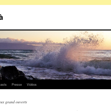
à
asts
Presse
Vidéos
yeux grand ouverts