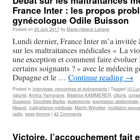
Débat sur les maltraitances m
France Inter : les propos prob
gynécologue Odile Buisson
Posted on
20 July 2017
by
Marie-Helene Lahaye
Lundi dernier, France Inter m’a invitée 
sur les maltraitances médicales « La vio
une exception et comment faire évoluer 
certains soignants ? » avec le médecin 
Dupagne et le …
Continue reading
→
Posted in
Interviews, rencontres et événements
|
Tagged
10 Lu
naturel
,
Amina Yamgnane
,
Béatrice KAMMERER
,
clitoris
,
cons
Dupagne
,
Dorothée Barba
,
épisiotomie
,
expression abdominale
Nisand
,
maltraitance médicale
,
Martin Winckler
,
mutilation sexue
radio
,
sage-femme
|
42 Comments
Victoire, l’accouchement fait e