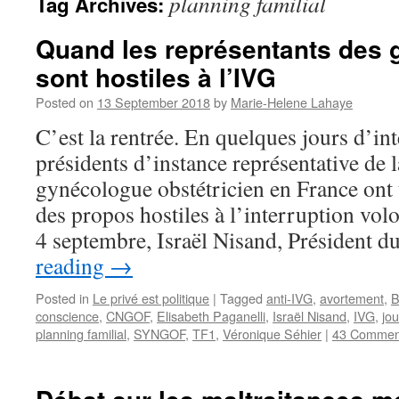
planning familial
Tag Archives:
Quand les représentants des
sont hostiles à l’IVG
Posted on
13 September 2018
by
Marie-Helene Lahaye
C’est la rentrée. En quelques jours d’int
présidents d’instance représentative de 
gynécologue obstétricien en France ont 
des propos hostiles à l’interruption vol
4 septembre, Israël Nisand, Président 
reading
→
Posted in
Le privé est politique
|
Tagged
anti-IVG
,
avortement
,
B
conscience
,
CNGOF
,
Elisabeth Paganelli
,
Israël Nisand
,
IVG
,
jou
planning familial
,
SYNGOF
,
TF1
,
Véronique Séhier
|
43 Commen