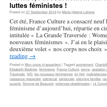
luttes féministes !
Posted on
27 September 2016
by
Marie-Helene Lahaye
Cet été, France Culture a consacré neuf
féminisme d’aujourd’hui, répartie en ci
intitulée « La Grande Traversée : Wome
nouveaux féminismes ». J’ai eu le plaisi
deuxième volet « nos corps nos choix
reading
→
Posted in
Mon corps m'appartient
|
Tagged
avortement
,
Charlot
Elisabeth Badinter
,
féminisme
,
France Culture
,
genre
,
gestation 
Traversée
,
IVG
,
les nouveaux féminismes
,
loi Veil
,
maltraitance
naissance respectée
,
patriarcat
,
péridurale
,
planning familial
,
ra
ouverts
,
Simone de Beauvoir
,
violences obstétricales
|
14 Comm