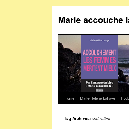
Marie accouche l
Home
Marie-Hélène Lahaye
Podc
Skip
to
sidération
Tag Archives:
content