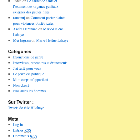
Jaden
on
Le carnet de santé et
l’examen des organes génitaux
externes des petites filles
ramanuj
on
Comment porter plainte
pour violences obstétricales
Andrea Brennan
on
Marie-Hélène
Lahaye
Mei Ingram
on
Marie-Hélène Lahaye
Categories
Injonctions de genre
Interviews, rencontres et événements
J'ai testé pour vous
Le privé est politique
Mon corps m'appartient
Non classé
Nos alliés les hommes
Sur Twitter :
Tweets de @MHLahaye
Meta
Log in
Entries
RSS
Comments
RSS