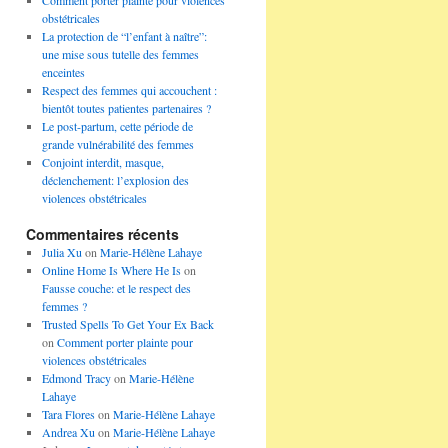
Comment porter plainte pour violences
obstétricales
La protection de “l’enfant à naître”:
une mise sous tutelle des femmes
enceintes
Respect des femmes qui accouchent :
bientôt toutes patientes partenaires ?
Le post-partum, cette période de
grande vulnérabilité des femmes
Conjoint interdit, masque,
déclenchement: l’explosion des
violences obstétricales
Commentaires récents
Julia Xu
on
Marie-Hélène Lahaye
Online Home Is Where He Is
on
Fausse couche: et le respect des
femmes ?
Trusted Spells To Get Your Ex Back
on
Comment porter plainte pour
violences obstétricales
Edmond Tracy
on
Marie-Hélène
Lahaye
Tara Flores
on
Marie-Hélène Lahaye
Andrea Xu
on
Marie-Hélène Lahaye