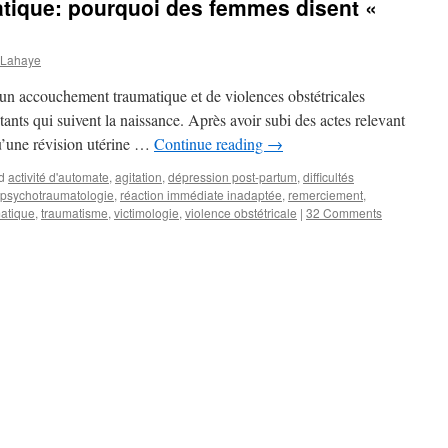
ique: pourquoi des femmes disent «
 Lahaye
’un accouchement traumatique et de violences obstétricales
tants qui suivent la naissance. Après avoir subi des actes relevant
 qu’une révision utérine …
Continue reading
→
d
activité d'automate
,
agitation
,
dépression post-partum
,
difficultés
psychotraumatologie
,
réaction immédiate inadaptée
,
remerciement
,
matique
,
traumatisme
,
victimologie
,
violence obstétricale
|
32 Comments