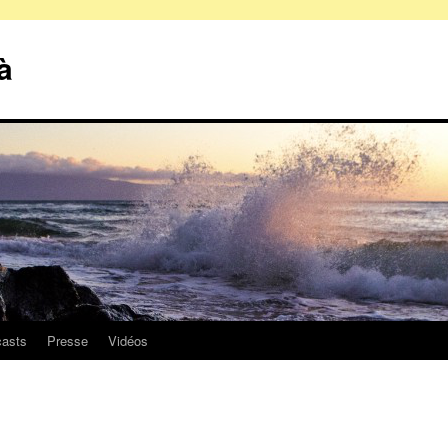
à
asts
Presse
Vidéos