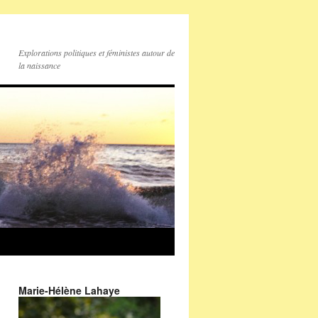
Explorations politiques et féministes autour de
la naissance
Marie-Hélène Lahaye