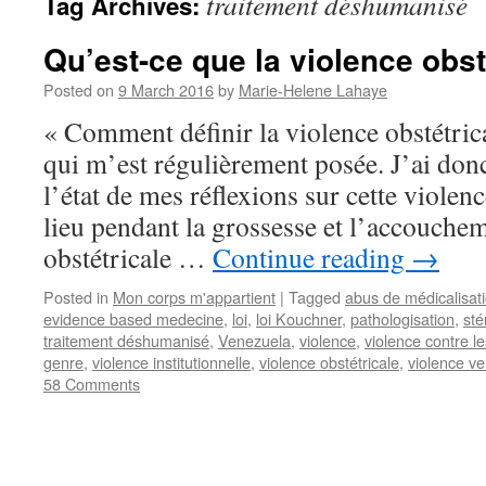
traitement déshumanisé
Tag Archives:
Qu’est-ce que la violence obst
Posted on
9 March 2016
by
Marie-Helene Lahaye
« Comment définir la violence obstétrica
qui m’est régulièrement posée. J’ai donc
l’état de mes réflexions sur cette violenc
lieu pendant la grossesse et l’accouche
obstétricale …
Continue reading
→
Posted in
Mon corps m'appartient
|
Tagged
abus de médicalisat
evidence based medecine
,
loi
,
loi Kouchner
,
pathologisation
,
sté
traitement déshumanisé
,
Venezuela
,
violence
,
violence contre 
genre
,
violence institutionnelle
,
violence obstétricale
,
violence ve
58 Comments