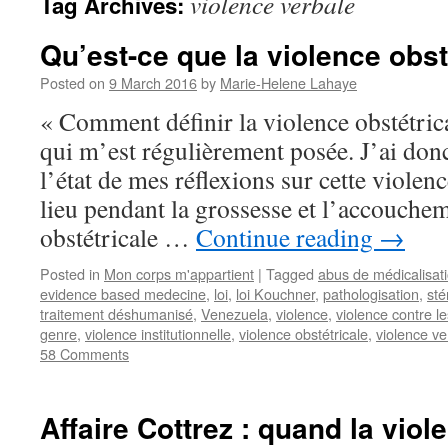
violence verbale
Tag Archives:
Qu’est-ce que la violence obst
Posted on
9 March 2016
by
Marie-Helene Lahaye
« Comment définir la violence obstétrica
qui m’est régulièrement posée. J’ai donc
l’état de mes réflexions sur cette violenc
lieu pendant la grossesse et l’accouche
obstétricale …
Continue reading
→
Posted in
Mon corps m'appartient
|
Tagged
abus de médicalisat
evidence based medecine
,
loi
,
loi Kouchner
,
pathologisation
,
sté
traitement déshumanisé
,
Venezuela
,
violence
,
violence contre 
genre
,
violence institutionnelle
,
violence obstétricale
,
violence ve
58 Comments
Affaire Cottrez : quand la vio