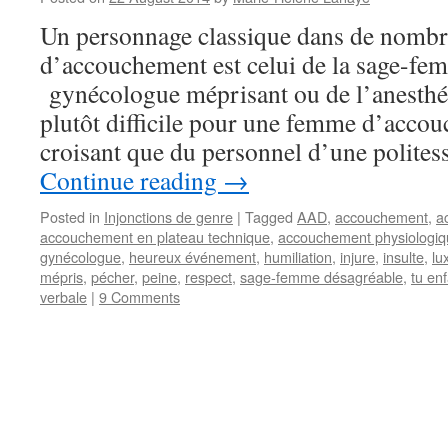
Un personnage classique dans de nombr
d’accouchement est celui de la sage-f
gynécologue méprisant ou de l’anesthésis
plutôt difficile pour une femme d’accouc
croisant que du personnel d’une polites
Continue reading
→
Posted in
Injonctions de genre
|
Tagged
AAD
,
accouchement
,
a
accouchement en plateau technique
,
accouchement physiologiq
gynécologue
,
heureux événement
,
humiliation
,
injure
,
insulte
,
lu
mépris
,
pécher
,
peine
,
respect
,
sage-femme désagréable
,
tu en
verbale
|
9 Comments